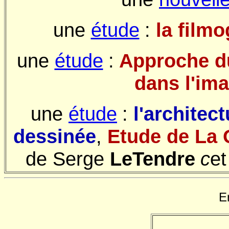
une
étude
:
la film
une
étude
:
Approche du
dans l'ima
une
étude
:
l'architect
dessinée
,
Etude de La 
de Serge
LeTendre
c
e
E