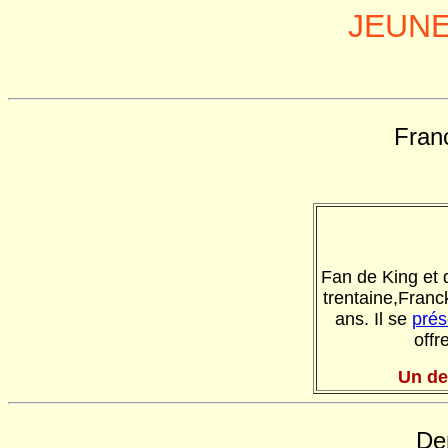
JEUN
Fran
Fan de King et 
trentaine,Franck
ans. Il se
prés
offr
Un der
De