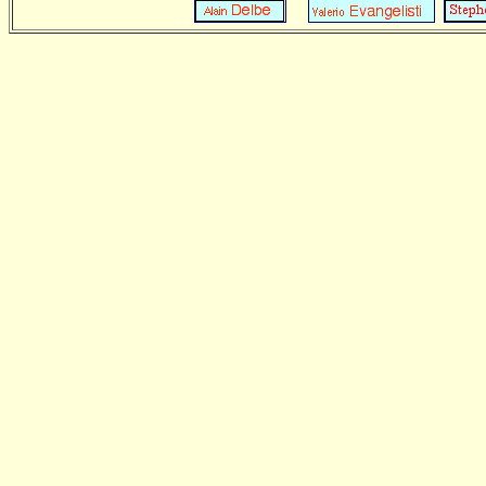
. .
.. .
.