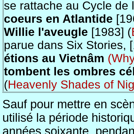
se rattache au Cycle de 
coeurs en Atlantide
[
19
Willie l'aveugle
[
1983
]
(
parue dans Six Stories,
[
étions au Vietnâm
(Why 
tombent les ombres cél
(
Heavenly Shades of Nigh
Sauf pour mettre en scèn
utilisé la période histori
années soixante, pendant