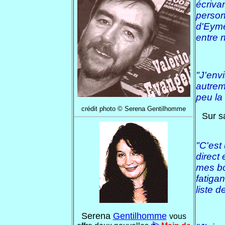
écrivan
person
d'Eyme
entre 
"J'envi
autrem
peu la
crédit photo © Serena Gentilhomme
Sur sa
"C'est
direct
mes bo
fatiga
liste 
Serena
Gentilhomme
vous