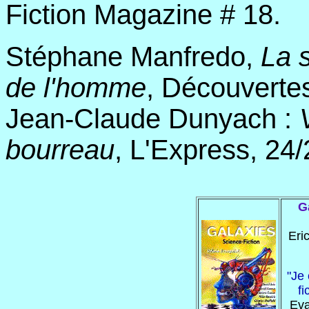
Fiction Magazine # 18.
Stéphane Manfredo,
La s
de l'homme
, Découvertes
Jean-Claude Dunyach :
bourreau
, L'Express, 24
G
Eri
"Je
fi
Eva