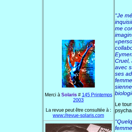
"Je mé
inquis
me con
imagin
«perso
collab
Eymeri
Cruel, 
avec s
ses ad
femme,
sienne
biolog
Merci à
Solaris
#
145
Printemps
2003
Le tour
La revue peut être consultée à :
psychan
www://revue-solaris.com
"Quelq
femmes