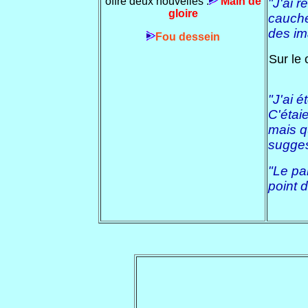
offre deux nouvelles :
Main de
"J'ai r
gloire
cauch
des ima
Fou dessein
Sur le 
"J'ai é
C'étai
mais q
sugges
"Le pan
point 