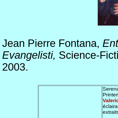
Jean Pierre Fontana,
Ent
Evangelisti,
Science-Fict
2003.
Seren
Printe
Valeri
éclair
extraits