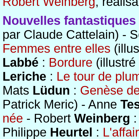
Robert Weinberg
, réalis
Nouvelles fantastique
par Claude Cattelain) - 
Femmes entre elles
(illu
Labbé
:
Bordure
(illustr
Leriche
:
Le tour de plu
Mats
Lüdun
:
Genèse de 
Patrick Meric) - Anne
Tes
née
- Robert
Weinberg
Philippe
Heurtel
:
L'affa