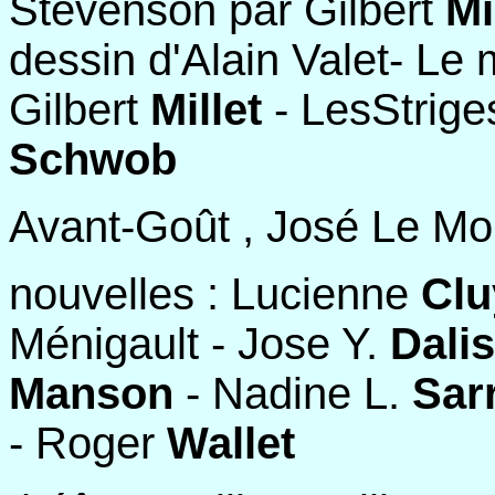
Stevenson par Gilbert
Mi
dessin d'Alain Valet- Le 
Gilbert
Millet
- LesStrige
Schwob
Avant-Goût , José Le Moi
nouvelles : Lucienne
Clu
Ménigault - Jose Y.
Dali
Manson
- Nadine L.
Sar
- Roger
Wallet