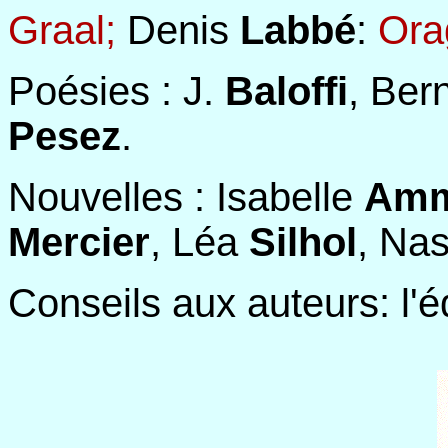
Graal;
Denis
Labbé
:
Ora
Poésies : J.
Baloffi
, Ber
Pesez
.
Nouvelles : Isabelle
Amm
Mercier
, Léa
Silhol
, Na
Conseils aux auteurs: l'é