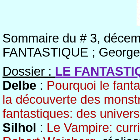
Sommaire du # 3, déce
FANTASTIQUE ; Georges
Dossier :
LE FANTASTI
Delbe
:
Pourquoi le fant
la découverte des monst
fantastiques: des univer
Silhol
:
Le Vampire: curr