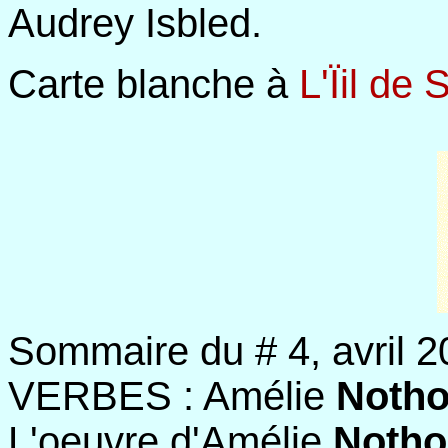
Audrey Isbled.
Carte blanche à
L'Ïil de 
Sommaire du # 4, avril
VERBES : Amélie
Noth
L'oeuvre d'Amélie
Noth