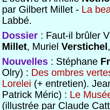
par Gilbert Millet -
La bea
Labbé.
Dossier
: Faut-il brûler 
Millet
, Muriel
Verstichel
Nouvelles
: Stéphane
F
Olry) :
Des ombres verte
Lorelei
(+ entretien). Je
Patrick Méric) :
Le Musé
(illustrée par Claude Catt