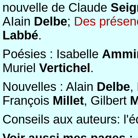
nouvelle de Claude
Seig
AIain
Delbe
;
Des présenc
Labbé
.
Poésies : Isabelle
Ammir
Muriel
Vertichel
.
Nouvelles : Alain
Delbe
,
François
Millet
, Gilbert
M
Conseils aux auteurs: l'é
Voir aussi mes pages :