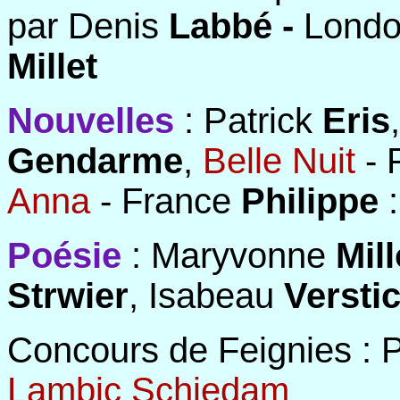
par Denis
Labbé -
London
Millet
Nouvelles
: Patrick
Eris
Gendarme
,
Belle Nuit
- 
Anna
- France
Philippe
Poésie
: Maryvonne
Mil
Strwier
, Isabeau
Versti
Concours de Feignies : 
Lambic Schiedam