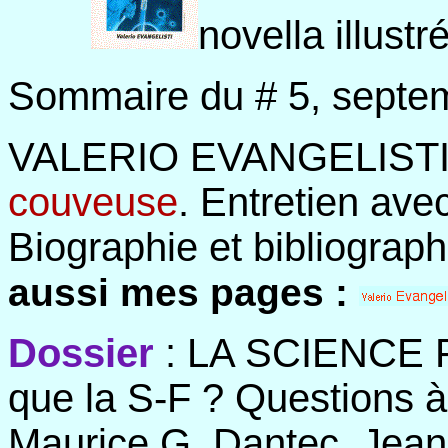
novella illust
Sommaire du # 5, septe
VALERIO EVANGELISTI
couveuse
. Entretien ave
Biographie et bibliograp
aussi mes pages :
Dossier
: LA SCIENCE F
que la S-F ? Questions 
Maurice G. Dantec, Jea