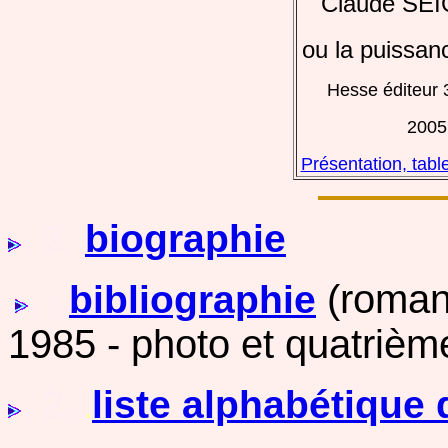
Claude SE
ou la puissan
Hesse éditeur 
2005
Présentation, tabl
.
2
.
biographie
(roman
bibliographie
.
. 2.
1985 - photo et quatrièm
.
2
.
liste alphabétique
.
.