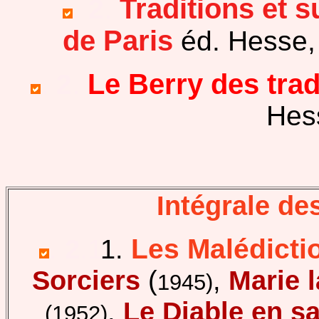
Traditions et s
.
2
.
de Paris
éd. Hesse,
Le Berry des trad
.
2
.
Hes
Intégrale de
Les Malédictio
.
2
.1
1.
Sorciers
(
,
Marie 
1945)
,
Le Diable en s
(1952)