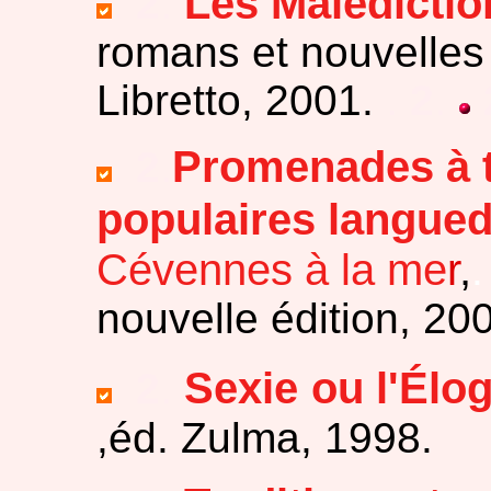
Les Malédictio
.
2
.
romans et nouvelles
Libretto, 2001.
.
2
.
Promenades à tr
.
2
.
populaires langue
Cévennes à la me
r
,
.
nouvelle édition, 20
Sexie
ou l'Élo
.
2
.
,éd. Zulma, 1998.