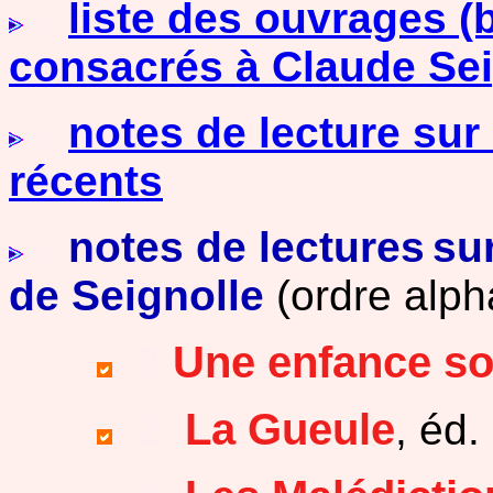
liste des ouvrages (b
. 2..
consacrés à Claude Sei
notes de lecture sur
. 2..
récents
notes de lectures
su
. 2.
de Seignolle
(ordre alph
Une enfance so
.
2
.
La Gueule
.
2
.
, éd.