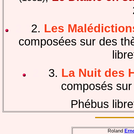
Les Malédiction
.
2
.1
2.
composées sur des t
libr
La Nuit des 
.
2
.1
3.
composés sur l
Phébus libre
Roland
Ern