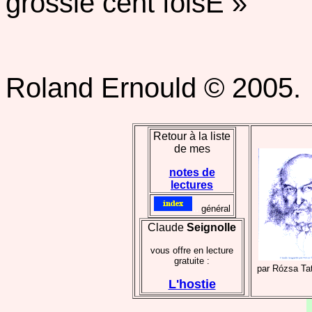
grossie cent foisÉ »
Roland Ernould © 2005.
Retour à la liste
de mes
notes de
lectures
..
général
Claude
Seignolle
vous offre en lecture
gratuite :
par Rózsa Tat
L'hostie