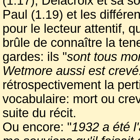
, Delacroix et sa so
(1.17)
Paul
et les différe
(1.19)
pour le lecteur attentif,
brûle de connaître la ten
gardes: ils "
sont tous mor
Wetmore aussi est crevé
rétrospectivement la per
vocabulaire: mort ou cre
suite du récit.
Ou encore: "
1932 a été l