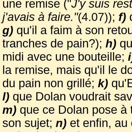
une remise ("
J'y suis res
j'avais à faire."
;
q
(4.07))
f)
qu'il a faim à son ret
g)
tranches de pain?);
qu
h)
midi avec une bouteille;
i
la remise, mais qu'il le do
du pain non grillé;
qu'E
k)
que Dolan voudrait savoi
l)
que ce Dolan pose à 
m)
son sujet;
et enfin, a
n)