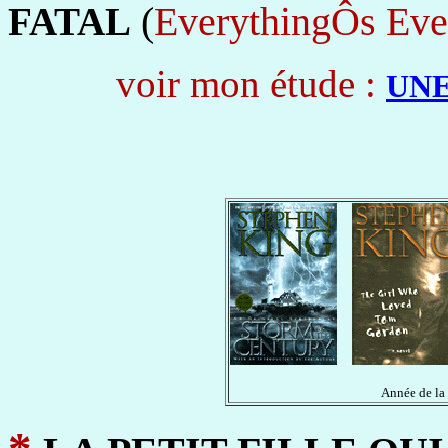
(
EverythingÔs Eve
FATAL
voir mon étude :
UN
.. ..
Année de la