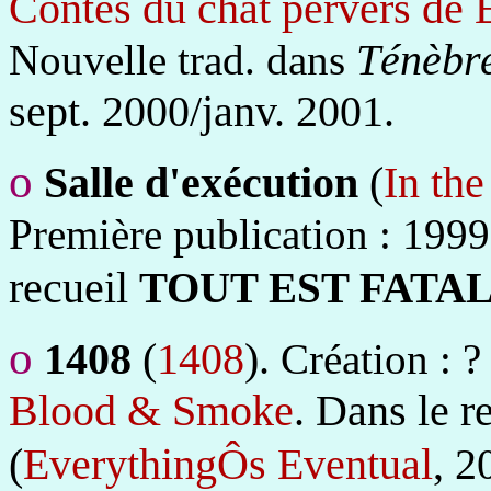
Contes du chat pervers de 
Ténèbre
Nouvelle trad. dans
sept. 2000/janv. 2001.
o
Salle d'exécution
(
In th
Première publication : 199
recueil
TOUT EST FATA
o
1408
(
1408
).
Création : 
Blood & Smoke
.
Dans le r
(
EverythingÔs Eventual
, 2