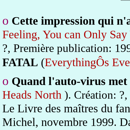
o
Cette impression qui n'
Feeling, You can Only Say 
?,
19
Première publication:
(
EverythingÔs Eve
FATAL
o
Quand l'auto-virus met
Heads North
?
).
Création:
Le Livre des maîtres du fa
Michel, novembre 1999. Da