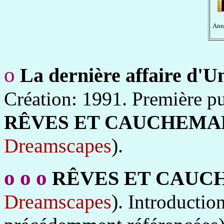
Anné
o
La dernière affaire d'
1991.
Création:
Première pu
RÊVES ET CAUCHEMA
Dreamscapes
).
o
o
o
RÊVES ET CAUC
Dreamscapes
).
Introductio