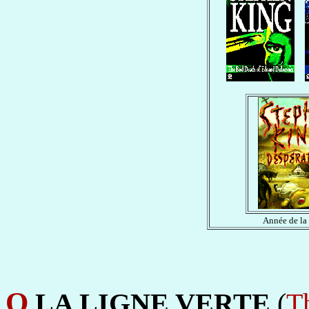
.. ..
Année de la
O
LA LIGNE VERTE
(
T