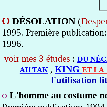
O
DÉSOLATION
(
Desper
1995.
Première publication
1996.
voir mes 3 études
:
DU NÉC
,
KING
AU TAK
ET LA
l'utilisation 
o
L'homme au costume n
1994.
Première publication: