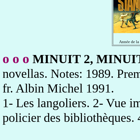
Année de la
o
o
o
MINUIT 2, MINUI
novellas.
: 1989.
Notes
Prem
fr. Albin Michel 1991.
1- Les langoliers. 2- Vue im
policier des bibliothèques. 