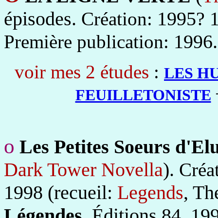
épisodes.
1995? 19
Création:
1996.
Première publication:
voir mes 2 études
:
LES H
FEUILLETONISTE
o
Les Petites Soeurs d'El
Dark Tower Novella
).
Créa
1998 (recueil:
Legends
, Th
Légendes
, Éditions 84, 19