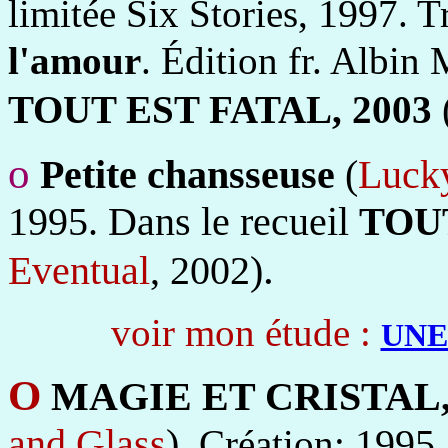
199
limitée Six Stories,
7. T
l'amour
. Édition fr. Albin
TOUT EST FATAL, 2003
o
Petite chansseuse
(
Lucky
1995.
Dans le recueil
TOU
.
Eventual
, 2002)
voir mon étude :
UNE
O
MAGIE ET CRISTAL, 
and Glass
).
1995. 
Création: