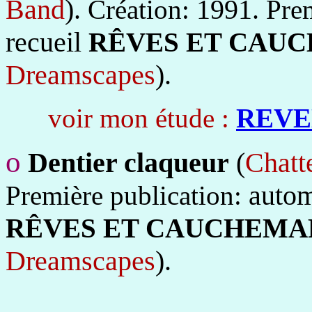
Band
).
1991.
Création:
Pre
recueil
RÊVES ET CAU
Dreamscapes
).
voir mon étude :
REVE
o
Dentier claqueur
(
Chatt
autom
Première publication:
RÊVES ET CAUCHEMA
Dreamscapes
).