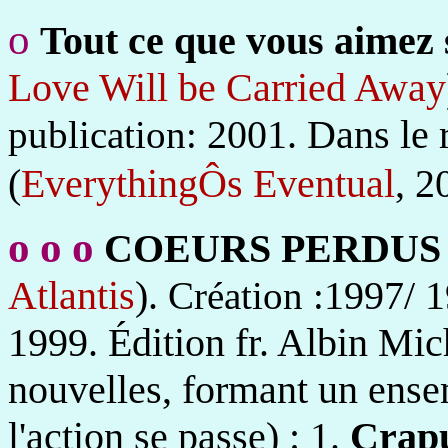
o
Tout ce que vous aimez
Love Will be Carried Away
2001. Dans le 
publication:
(
EverythingÔs Eventual
, 2
o
o
o
COEURS PERDUS
Atlantis
).
1997/ 
Création :
1999. Édition fr. Albin Mic
nouvelles, formant un ensemb
l'action se passe) :
1.
Crapu