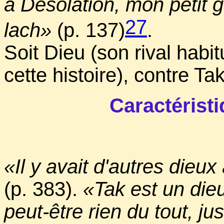
à Desolation, mon petit gar
27
lach»
(p. 137)
.
Soit Dieu (son rival habi
cette histoire), contre Tak
Caractéris
«Il y avait d'autres dieux 
(p. 383).
«Tak est un die
peut-être rien du tout, j