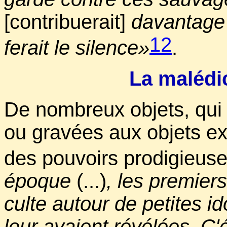
[contribuerait]
davantage 
12
ferait le silence»
.
La malédic
De nombreux objets, qui 
ou gravées aux objets ex
des pouvoirs prodigieus
époque
(...)
, les premier
culte autour de petites 
leur avaient révélées. C'