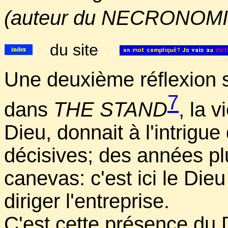
(auteur du NECRONOM
..
..
du site
Une deuxième réflexion 
7
dans
THE STAND
, la v
Dieu, donnait à l'intrigue
décisives; des années p
canevas: c'est ici le Die
diriger l'entreprise.
C'est cette présence du D