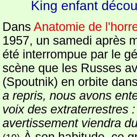
King enfant découv
Dans
Anatomie de l'horr
1957, un samedi après m
été interrompue par le g
scène que les Russes ava
(Spoutnik) en orbite dan
a repris, nous avons ente
voix des extraterrestres : 
avertissement viendra du c
À son habitude, ce g