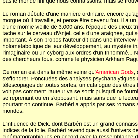
pas le monde fini que nous connaissons, mais se trouv
Le roman débute d'une manière ordinaire, encore qu'agre
morgue où il travaille, et pense être devenu fou. Il a
d'une momie vieille de 3.000 ans, l'époque des dieux 
tache sur le cerveau d'Anjel, celle d'une araignée, qui
important. À son propos l'auteur dit dans une interview qu
holométabolique de leur développement, au mystère ins
l'imaginaire ou un cyborg aux ordres d'un Innommé... Ni
des chercheurs fous, comme le physicien Arkham Raguz,
Ce roman est dans la même veine qu'
American Gods
,
s'effondrer. Ponctuées des analyses psychanalytiques 
télescopages de toutes sortes, un catalogue des êtres l
voit pas comment l'auteur va se sortir puisqu'il ne four
se reprenant ou en s'opposant, mais sans que le lecteu
pourtant on continue. Barbéri a appris par ses romans a
mondes.
L'influence de Dick, dont Barbéri est un grand connaisse
indices de la folie. Barbéri revendique aussi l'univers
cinématographiques en accord avec la ressemblance du 