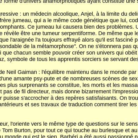
e formé d'univers anamorphotiques ayant constitué une 
ssive : un médecin alcoolique, Anjel, à la limite du deli
 un frère jumeau, qui a le même code génétique que lui, 
triomphants. Ce jumeau lui causera bien des problèmes.
 se révèle être une tumeur serpentiforme. De même que le
e l'araignée l'a toujours effrayé alors qu'il est fasciné pa
ondable de la métamorphose". On ne s'étonnera pas que 
 que chacun semble pouvoir créer son univers qui obéit a
 symbole de tous les apprentis sorciers se servant des 
 de Neil Gaiman : l'équilibre maintenu dans le monde par 
d'une amante psy-pute et de nombreuses scènes de sexe,
es plus surprenants se constitue, les morts et les massa
nit pas de fil directeur, mais donne bizarrement l'impress
r puisse s'accrocher à des repères satisfaisants. On tro
ntérieurs et ses travaux de traduction comment tirer les
ur, l'oriente vers le même type de questions sur le sens d
 de Tom Burton, pour tout ce qui touche au burlesque et a
monde qui est le sien. Barbéri a été aussi passionné p