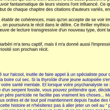
uvoir fantasmatique de leurs visions l'ont influencé. Ce
ut de chaque chapitre des citations d'auteurs variés, e
à établir de cohérences, mais qu'on accepte de se voir 
 poursuivra le récit dans le délire. Ce thriller mythic
épreuve de lecture transgressive d'un nouveau type, dont l
 Barbéri m'a tenu captif, mais il m'a donné aussi l'impre
iosité son prochain récit.
sur l'alcool, inutile de faire appel à un spécialiste pour
a boire cul sec. Si la thyroïde d'une jeune autopsiée s'e
otre santé mentale. Et lorsque votre psychanalyste se r
 d'un serpent fossile, vous pouvez prétendre que, décidém
n père parricide ne facilite pas vraiment les choses... 
tous ordres et de tout poil maintiennent depuis l'aube des
cette histoire et n'hésiterez pas à aller jeter un oeil au " 