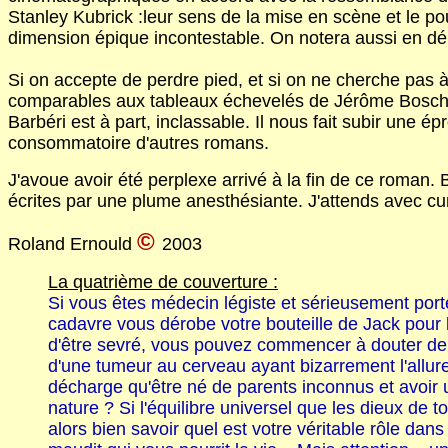
Stanley Kubrick :leur sens de la mise en scène et le po
dimension épique incontestable. On notera aussi en déb
Si on accepte de perdre pied, et si on ne cherche pas 
comparables aux tableaux échevelés de Jérôme Bosch, on
Barbéri est à part, inclassable. Il nous fait subir une 
consommatoire d'autres romans.
J'avoue avoir été perplexe arrivé à la fin de ce roman.
écrites par une plume anesthésiante. J'attends avec cur
©
Roland Ernould
2003
La quatrième de couverture :
Si vous êtes médecin légiste et sérieusement porté 
cadavre vous dérobe votre bouteille de Jack pour l
d'être sevré, vous pouvez commencer à douter de v
d'une tumeur au cerveau ayant bizarrement l'allure
décharge qu'être né de parents inconnus et avoir u
nature ? Si l'équilibre universel que les dieux de 
alors bien savoir quel est votre véritable rôle dans 