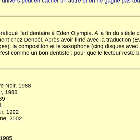
. un univers peut en cacher un autre et on ne gagne pas to
atiqué l'art dentaire à Eden Olympia. A la fin du siècle d
 chez Denoël. Après avoir flirté avec la traduction (Evang
ages), la composition et le saxophone (cinq disques avec 
'est comme un bon dentiste ; pour que le lecteur reste bo
e Noir, 1988
r, 1988
89
1
ur, 1992
ine, 2002
 1985