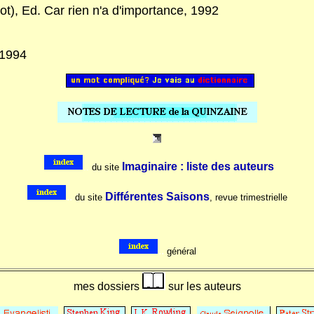
t), Ed. Car rien n'a d'importance, 1992
 1994
..
Imaginaire : liste des auteurs
..
du site
..
Différentes Saisons
du site
, revue trimestrielle
..
général
mes dossiers
sur les auteurs