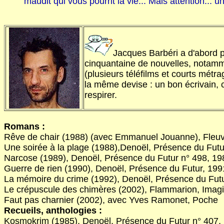
maudit qui vous pourrit la vie... Mais attention..
Jacques Barbéri a d'abord pr
cinquantaine de nouvelles, notamment
(plusieurs téléfilms et courts métr
la même devise : un bon écrivain, c
respirer.
Romans :
Rêve de chair (1988) (avec Emmanuel Jouanne), Fleuv
Une soirée à la plage (1988),Denoël, Présence du Futu
Narcose (1989), Denoël, Présence du Futur n° 498, 19
Guerre de rien (1990), Denoël, Présence du Futur, 199
La mémoire du crime (1992), Denoël, Présence du Fut
Le crépuscule des chimères (2002), Flammarion, Imag
Faut pas charnier (2002), avec Yves Ramonet, Poche
Recueils, anthologies :
Kosmokrim (1985), Denoël, Présence du Futur n° 407,