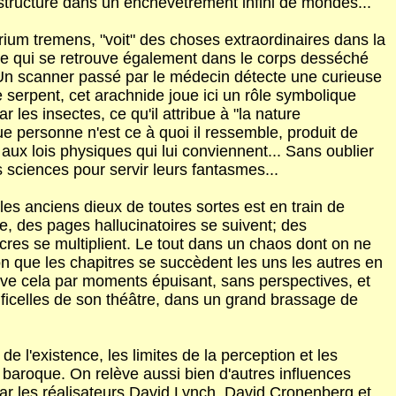
structure dans un enchevêtrement infini de mondes...
rium tremens, "voit" des choses extraordinaires dans la
code qui se retrouve également dans le corps desséché
 Un scanner passé par le médecin détecte une curieuse
 serpent, cet arachnide joue ici un rôle symbolique
r les insectes, ce qu'il attribue à "la nature
personne n'est ce à quoi il ressemble, produit de
ux lois physiques qui lui conviennent... Sans oublier
sciences pour servir leurs fantasmes...
les anciens dieux de toutes sortes est en train de
 des pages hallucinatoires se suivent; des
cres se multiplient. Le tout dans un chaos dont on ne
ion que les chapitres se succèdent les uns les autres en
uve cela par moments épuisant, sans perspectives, et
 ficelles de son théâtre, dans un grand brassage de
e l'existence, les limites de la perception et les
u baroque. On relève aussi bien d'autres influences
ar les réalisateurs David Lynch, David Cronenberg et