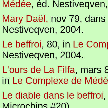
Médée
,
éd. Nestiveqven,
Mary Daël,
nov 79,
dans
Nestiveqven, 2004.
Le beffroi
, 80,
in
Le Com
Nestiveqven, 2004.
L'ours de La Filfa
,
mars 8
in
Le Complexe de Méd
Le diable dans le beffroi
,
Microchips #20)