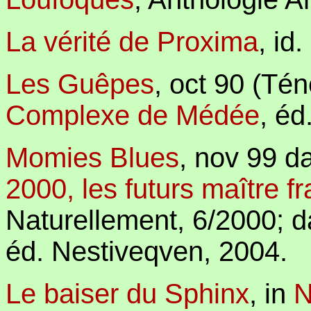
La vérité de Proxima
, id.
Les Guêpes
,
oct 90 (Tén
Complexe de Médée
,
éd
Momies Blues
, nov 99
da
2000, les futurs maître fr
Naturellement, 6/2000;
d
éd. Nestiveqven, 2004.
Le baiser du Sphinx
, in
N