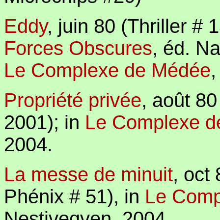
Eddy
, juin 80 (Thriller # 
Forces Obscures
, éd. N
Le Complexe de Médée
Propriété privée
, août 8
2001); in
Le Complexe d
2004.
La messe de minuit
,
oct 
Phénix # 51),
in
Le Comp
Nestiveqven, 2004.