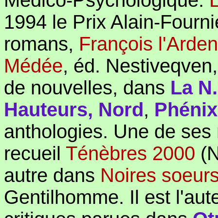
Médico-Psychologique.
L
1994 le Prix Alain-Fournie
romans,
François l'Arden
Médée
, éd. Nestiveqven,
de nouvelles, dans
La N
Hauteurs, Nord
,
Phénix
anthologies. Une de ses 
recueil
Ténèbres 2000
(N
autre dans
Noires soeur
Gentilhomme. Il est l'au