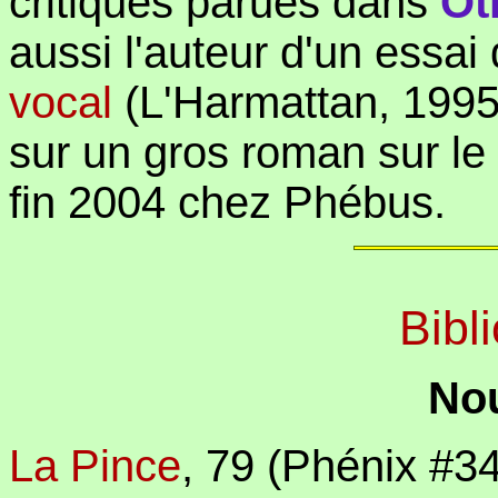
critiques parues dans
Ot
aussi l'auteur d'un essa
vocal
(L'Harmattan, 1995).
sur un gros roman sur le
fin 2004 chez Phébus.
Bibl
Nou
La Pince
,
79 (Phénix #34