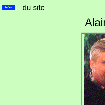
..
du site
Ala