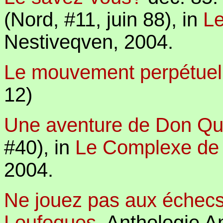
(Nord, #11, juin 88),
in
L
Nestiveqven, 2004.
Le mouvement perpétuel
12)
Une aventure de Don Qu
#40),
in
Le Complexe de
2004.
Ne jouez pas aux échec
Loufoques
, Anthologie A