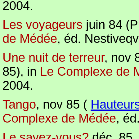
2004.
Les voyageurs
juin 84 (
de Médée
,
éd. Nestiveqv
Une nuit de terreur
, nov 
85),
in
Le Complexe de 
2004.
Tango
, nov 85 (
Hauteur
Complexe de Médée
,
éd
Le savez-vous?
déc. 85. 