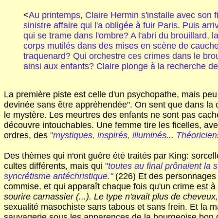
<
Au printemps, Claire Hermin s'installe avec son f
sinistre affaire qui l'a obligée à fuir Paris. Puis a
qui se trame dans l'ombre? A l'abri du brouillard,
corps mutilés dans des mises en scène de cauchema
traquenard? Qui orchestre ces crimes dans le bro
ainsi aux enfants? Claire plonge à la recherche de
La première piste est celle d'un psychopathe, mais peu à
devinée sans être appréhendée". On sent que dans la cou
le mystère. Les meurtres des enfants ne sont pas caché
découvre intouchables. Une femme tire les ficelles, avec
ordres, des
"
mystiques, inspirés, illuminés... Théoricie
Des thèmes qui n'ont guère été traités par King: sorcel
cultes différents, mais qui
"
toutes au final prônaient la
syncrétisme antéchristique."
(226) Et des personnages q
commise, et qui apparaît chaque fois qu'un crime est à
sourire carnassier (...). Le type n'avait plus de cheve
sexualité masochiste sans tabous et sans frein. Et la maî
sauvagerie sous les apparences de la bourgeoise bon ge