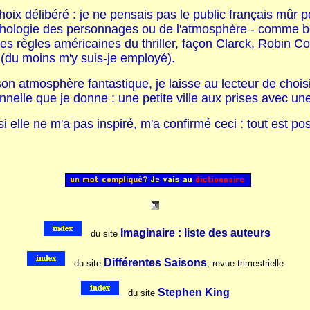
un choix délibéré : je ne pensais pas le public français m
 psychologie des personnages ou de l'atmosphère - comme
 les règles américaines du thriller, façon Clarck, Robin 
 (du moins m'y suis-je employé).
 à son atmosphère fantastique, je laisse au lecteur de cho
ionnelle que je donne : une petite ville aux prises avec u
 si elle ne m'a pas inspiré, m'a confirmé ceci : tout est po
..
Imaginaire : liste des auteurs
..
du site
..
Différentes Saisons
du site
, revue trimestrielle
..
Stephen King
du site