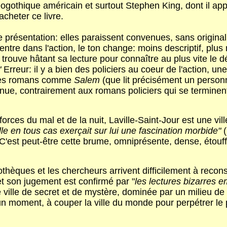
ogothique américain et surtout Stephen King, dont il app
acheter ce livre.
présentation: elles paraissent convenues, sans originalit
entre dans l'action, le ton change: moins descriptif, pl
e trouve hâtant sa lecture pour connaître au plus vite le
"
Erreur: il y a bien des policiers au coeur de l'action, u
s des romans comme
Salem
(que lit précisément un person
onnue, contrairement aux romans policiers qui se terminen
orces du mal et de la nuit, Laville-Saint-Jour est une 
lle en tous cas exerçait sur lui une fascination morbide"
(
C'est peut-être cette brume, omniprésente, dense, étouffa
othèques et les chercheurs arrivent difficilement à reconst
t son jugement est confirmé par "
les lectures bizarres
 ville de secret et de mystère, dominée par un milieu de n
un moment, à couper la ville du monde pour perpétrer le p