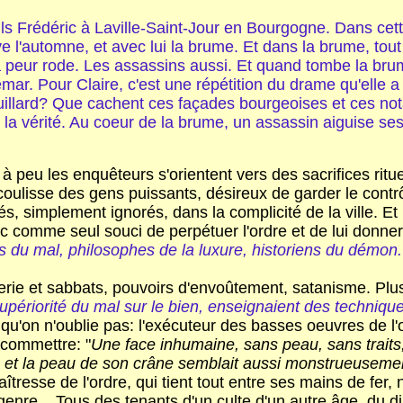
ils Frédéric à Laville-Saint-Jour en Bourgogne. Dans cett
rrive l'automne, et avec lui la brume. Et dans la brume, to
 la peur rode. Les assassins aussi. Et quand tombe la br
r. Pour Claire, c'est une répétition du drame qu'elle a
uillard? Que cachent ces façades bourgeoises et ces not
 la vérité. Au coeur de la brume, un assassin aiguise ses
 peu les enquêteurs s'orientent vers des sacrifices rituel
lisse des gens puissants, désireux de garder le contrôle
s, simplement ignorés, dans la complicité de la ville. 
 comme seul souci de perpétuer l'ordre et de lui donner, 
ns du mal, philosophes de la luxure, historiens du démon.
lerie et sabbats, pouvoirs d'envoûtement, satanisme. Plu
 supériorité du mal sur le bien, enseignaient des techni
u'on n'oublie pas: l'exécuteur des basses oeuvres de l'o
 commettre: "
Une face inhumaine, sans peau, sans traits,
ux, et la peau de son crâne semblait aussi monstrueuseme
tresse de l'ordre, qui tient tout entre ses mains de fer, 
nre... Tous des tenants d'un culte d'un autre âge, du di