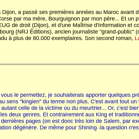
à Dijon, a passé ses premières années au Maroc avant de
/Corse par ma mère, Bourguignon par mon père... Et un p
UG de droit (Dijon), et d'une Maîtrise d'Information et co
ourg (NRJ Éditions), ancien journaliste "grand-public" 
ndu à plus de 80.000 exemplaires. Son second roman,
L
si vous le permettez, je souhaiterais apporter quelques p
 sens "kingien" du terme non plus. C'est avant tout un th
 autant celle de la victime ou du meurtrier... Or, c'est bie
re les deux genres. Et contrairement aux King et tradition
 dernières pages (on est donc très loin de Salem, par exe
ation dégénère. De même pour Shining -la question n'est 