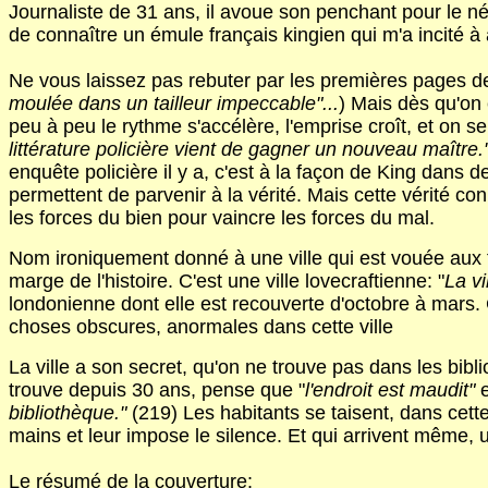
Journaliste de 31 ans, il avoue son penchant pour le né
de connaître un émule français kingien qui m'a incité à 
Ne vous laissez pas rebuter par les premières pages de 
moulée dans un tailleur impeccable"...
) Mais dès qu'on 
peu à peu le rythme s'accélère, l'emprise croît, et on s
littérature policière vient de gagner un nouveau maître.
enquête policière il y a, c'est à la façon de King dan
permettent de parvenir à la vérité. Mais cette vérité c
les forces du bien pour vaincre les forces du mal.
Nom ironiquement donné à une ville qui est vouée aux f
marge de l'histoire. C'est une ville lovecraftienne: "
La vi
londonienne dont elle est recouverte d'octobre à mars. 
choses obscures, anormales dans cette ville
La ville a son secret, qu'on ne trouve pas dans les bibli
trouve depuis 30 ans, pense que "
l'endroit est maudit"
e
bibliothèque."
(219) Les habitants se taisent, dans cette
mains et leur impose le silence. Et qui arrivent même, 
Le résumé de la couverture: