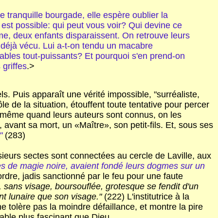
e tranquille bourgade, elle espère oublier la
ut est possible: qui peut vous voir? Qui devine ce
ume, deux enfants disparaissent. On retrouve leurs
 déjà vécu. Lui a-t-on tendu un macabre
ables tout-puissants? Et pourquoi s'en prend-on
 griffes
.>
s. Puis apparaît une vérité impossible, "surréaliste,
 de la situation, étouffent toute tentative pour percer
Et même quand leurs auteurs sont connus, on les
avant sa mort, un «Maître», son petit-fils. Et, sous ses
"
(283)
sieurs sectes sont connectées au cercle de Laville, aux
ques de magie noire, avaient fondé leurs dogmes sur un
rdre, jadis sanctionné par le feu pour une faute
 sans visage, boursouflée, grotesque se fendit d'un
nt lunaire que son visage."
(222) L'institutrice à la
ne tolère pas la moindre défaillance, et montre la pire
able plus fascinant que Dieu.