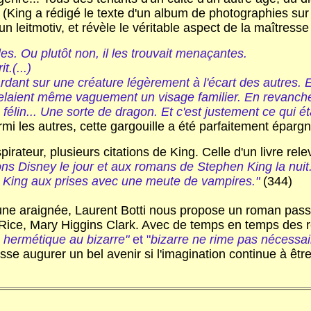
e (King a rédigé le texte d'un album de photographies sur 
 leitmotiv, et révèle le véritable aspect de la maîtresse 
lles. Ou plutôt non, il les trouvait menaçantes.
.(...)
ardant sur une créature légèrement à l'écart des autres. Ell
ppelaient même vaguement un visage familier. En revanch
du félin... Une sorte de dragon. Et c'est justement ce qui é
mi les autres, cette gargouille a été parfaitement épargn
pirateur, plusieurs citations de King. Celle d'un livre re
ns Disney le jour et aux romans de Stephen King la nuit.
King aux prises avec une meute de vampires."
(344)
une araignée, Laurent Botti nous propose un roman passi
 Rice, Mary Higgins Clark. Avec de temps en temps des r
re hermétique au bizarre"
et "
bizarre ne rime pas nécessai
se augurer un bel avenir si l'imagination continue à être 