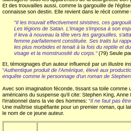
Et des trouvailles aussi, comme la gargouille de l'églis
connaisse son destin. Elle revient dans le récit comme un
"
Il les trouvait effectivement sinistres, ces gargoui
Les légions de Satan. L'image s'imposa à son esprit
Il leva à nouveau la tête vers les gargouilles, s'att
femme parfaitement constituée. Ses traits lui ra
les plus morbides et tenait à la fois du reptile et 
visage et la monstruosité du corps."
(79) Seule par
Et, témoignages d'un auteur influencé par un illustre ins
"
Authentique produit de l'Amérique, élevé aux productio
enquête comme le personnage d'un roman de Stephen 
Avec son imagination féconde, tissant sa toile comme 
américains du suspense qu'il cite: Stephen King, Anne
l'irrationnel dans la vie des hommes:
"
Il ne faut pas êt
Une maîtrise stupéfiante pour un premier roman, qui lais
le nom de ce jeune auteur.