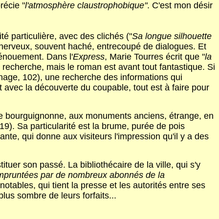
récie "
l'atmosphère claustrophobique"
. C'est mon désir
é particulière, avec des clichés ("
Sa longue silhouette
us nerveux, souvent haché, entrecoupé de dialogues. Et
 dénouement. Dans l'
Express
, Marie Tourres écrit que "
la
ne recherche, mais le roman est avant tout fantastique. Si
nage, 102), une recherche des informations qui
t avec la découverte du coupable, tout est à faire pour
ville bourguignonne, aux monuments anciens, étrange, en
19). Sa particularité est la brume, purée de pois
nte, qui donne aux visiteurs l'impression qu'il y a des
ituer son passé. La bibliothécaire de la ville, qui s'y
 empruntées par de nombreux abonnés de la
otables, qui tient la presse et les autorités entre ses
lus sombre de leurs forfaits...