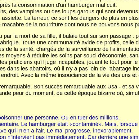
près la consommation d'un hamburger mal cuit.
rits, des vampires ou des loups-garous qui sont devenus
re assiette. La terreur, ce sont les dangers de plus en pl
e macabre de la nourriture dont nous ne pouvons nous pas
par la mort de sa fille, il balaie tout sur son passage :
s fabrique. Toute une communauté avide de profits, celle d
es de la santé, chargés de la surveillance de l'alimentati
les moyens à réduire les soins par souci d'économie, san
 praticiens qu'il juge incapables, jouant le tout pour le 
dans les abattoirs, où il n'y a pas loin de l'abattage in
 endroit. Avec la même insouciance de la vie des uns et 
ire remarquable. Son succès remarquable aux Usa - et sa
a grande peur du moment, de cette époque bizarre où, sim
poisonner une personne. Ou en tuer des millions.
imentaire. Le hamburger était «contaminé». Mais, lorsque
 qu'il n'en a l'air. Le mal progresse, inexorablement.
 l'on n'intervient pas immédiatement. Car derrière une sim