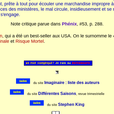
gent, prête à tout pour écouler une marchandise impropre
ces des ministères, le mal circule, insidieusement et se
t s'engage.
Note critique parue dans
Phénix
, #53, p. 288.
on
, qui a été un best-seller aux USA. On le surnomme le «ro
inale
et
Risque Mortel
.
..
Imaginaire : liste des auteurs
..
du site
..
Différentes Saisons
du site
, revue trimestrielle
..
Stephen King
du site