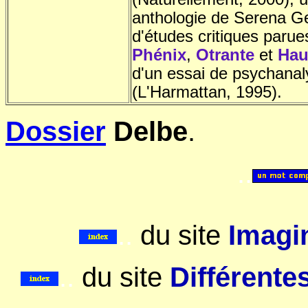
anthologie de Serena Gen
d'études critiques parue
Phénix
,
Otrante
et
Hau
d'un essai de psychanal
(L'Harmattan, 1995).
Dossier
Delbe
.
..
..
du site
Imagin
..
du site
Différente