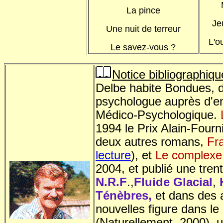
La pince
Je
Une nuit de terreur
L'o
Le savez-vous ?
Notice bibliographiqu
Delbe habite Bondues, dan
psychologue auprès d'en
Médico-Psychologique.
1994 le Prix Alain-Fourni
deux autres romans,
Fra
lecture
), et
Le complexe
2004, et publié une tren
N.R.F
.,
Fluide Glacial
,
Ténèbres,
et dans des 
nouvelles figure dans le 
(Naturellement, 2000), 