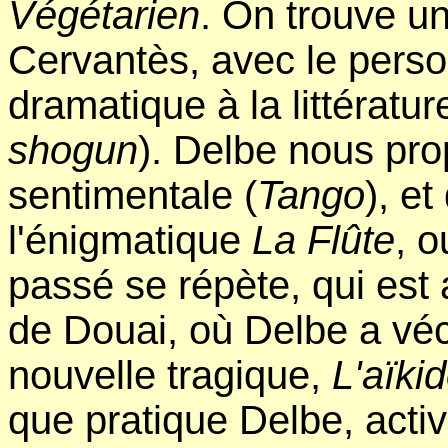
Végétarien
. On trouve u
Cervantès, avec le pers
dramatique à la littératur
shogun
). Delbe nous pr
sentimentale (
Tango
), e
l'énigmatique
La Flûte
, 
passé se répète, qui est
de Douai, où Delbe a vé
nouvelle tragique,
L'aïki
que pratique Delbe, activi