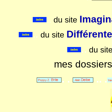
Imagina
..
du site
..
Différent
du site
..
du sit
mes dossier
. .
.. .