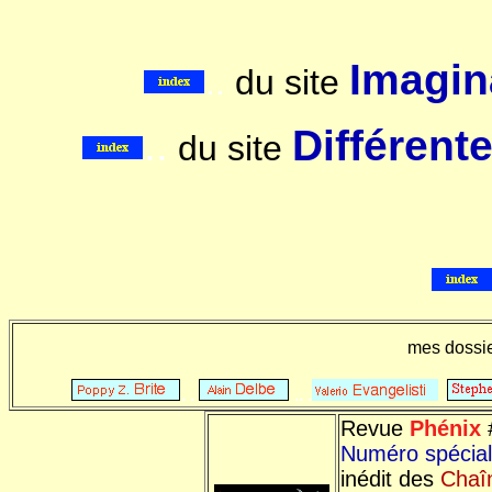
Imagina
..
du site
..
Différent
du site
mes dossi
. .
.. .
.
Revue
Phénix
Numéro spécia
inédit des
Chaî