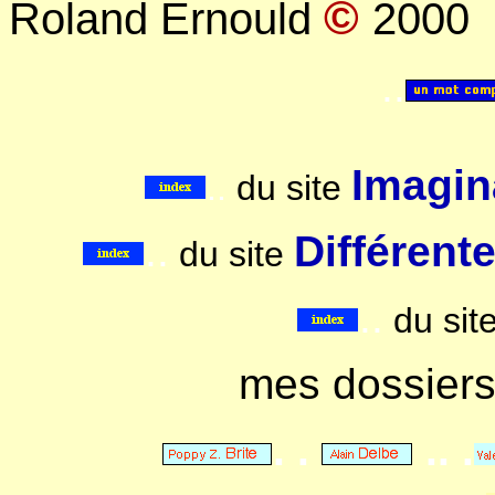
©
Roland Ernould
2000
..
Imagina
..
du site
..
Différent
du site
..
du sit
mes dossier
. .
.. .