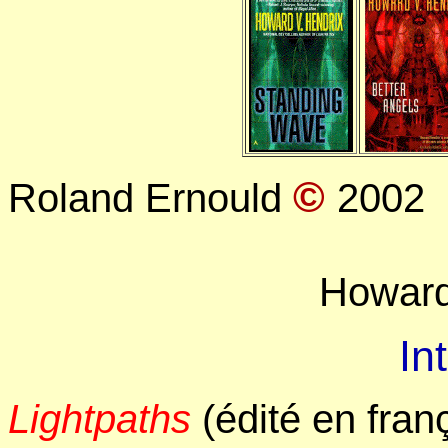
©
Roland Ernould
2002
Howard
In
Lightpaths
(édité en franç