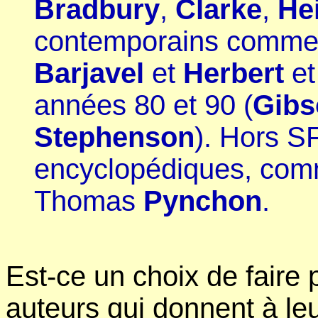
Bradbury
,
Clarke
,
He
contemporains comm
Barjavel
et
Herbert
et
années 80 et 90 (
Gibs
Stephenson
). Hors SF
encyclopédiques, co
Thomas
Pynchon
.
Est-ce un choix de faire
auteurs qui donnent à le