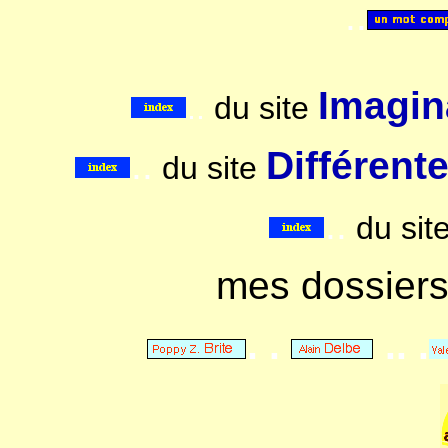
..
Imagina
..
du site
..
Différent
du site
..
du sit
mes dossier
. .
.. .