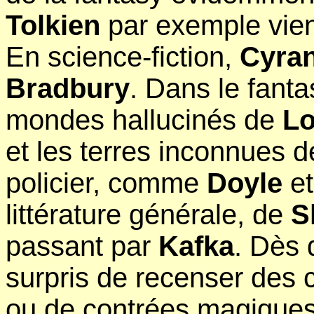
Tolkien
par exemple vien
En science-fiction,
Cyran
Bradbury
. Dans le fanta
mondes hallucinés de
Lo
et les terres inconnues 
policier, comme
Doyle
e
littérature générale, de
S
passant par
Kafka
. Dès 
surpris de recenser des 
ou de contrées magiques,