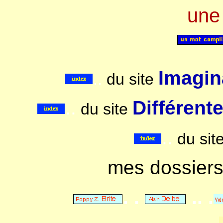
une
Imagina
..
du site
..
Différent
du site
..
du sit
mes dossier
. .
.. .