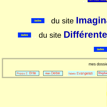
Imagina
..
du site
..
Différent
du site
mes dossi
. .
.. .
.