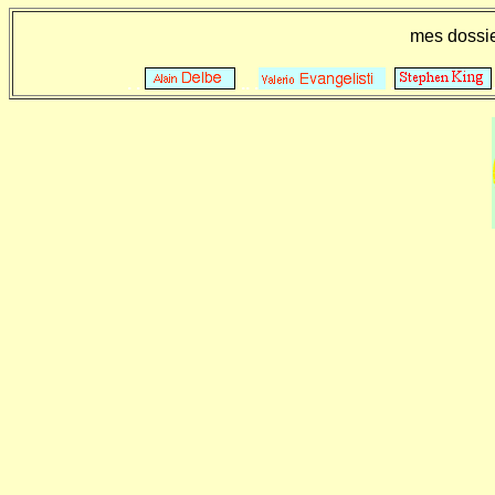
mes dossi
. .
.. .
.