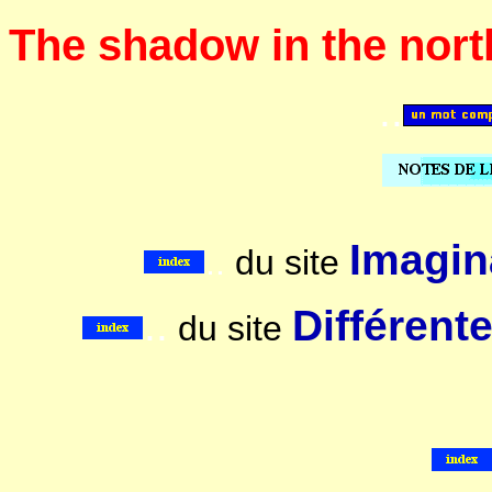
The shadow in the nort
..
Imagina
..
du site
..
Différent
du site