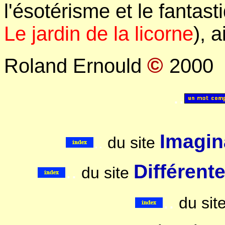
l'ésotérisme et le fantast
Le jardin de la licorne
), 
©
Roland Ernould
2000
..
Imagina
..
du site
..
Différent
du site
..
du sit