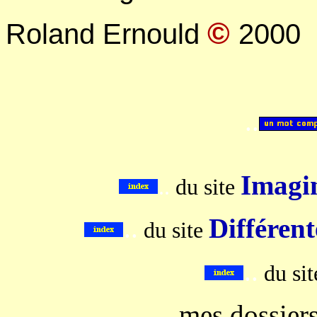
©
Roland Ernould
2000
..
Imagin
..
du site
..
Différent
du site
..
du si
mes dossier