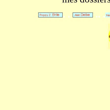
. .
.. .