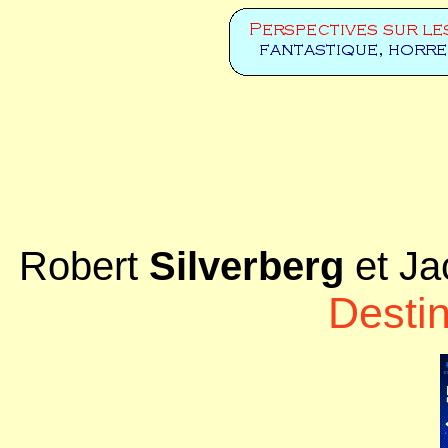
Robert
Silverberg
et J
Desti