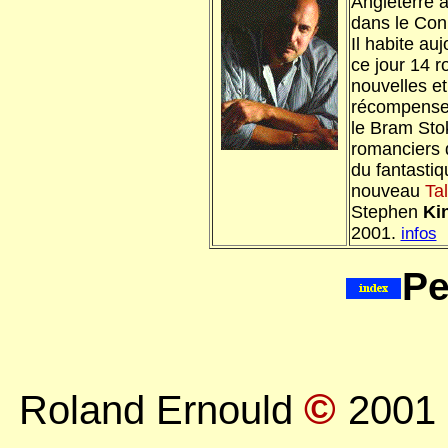
Angleterre 
dans le Con
Il habite auj
ce jour 14 r
nouvelles e
récompenses 
le Bram Stok
romanciers d
du fantastiq
nouveau
Ta
Stephen
Ki
2001.
infos
Pe
©
Roland Ernould
2001