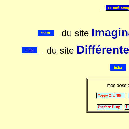
..
Imagina
..
du site
..
Différent
du site
mes dossi
.
.
.