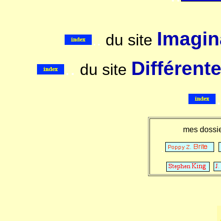
Imagina
..
du site
..
Différent
du site
mes dossi
.
.
.