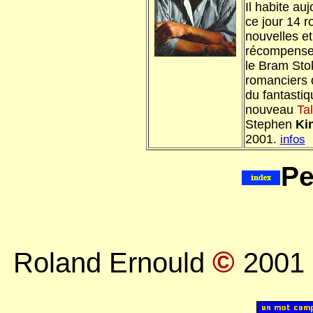
Il habite auj
ce jour 14 r
nouvelles e
récompenses 
le Bram Stok
romanciers d
du fantastiq
nouveau
Ta
Stephen
Ki
2001.
infos
Pe
©
Roland Ernould
2001
..