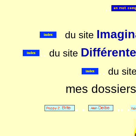
..
Imagina
..
du site
..
Différent
du site
..
du sit
mes dossier
. .
.. .