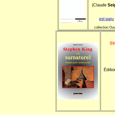
(Claude
Sei
est paru
collection Ou
St
Éditio