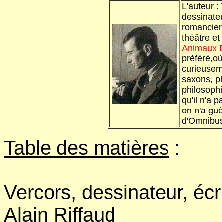
L'auteur :
dessinateu
romancier,
théâtre et
Animaux 
préféré,où 
curieusem
saxons, pl
philosoph
qu'il n'a 
on n'a guè
d'Omnibus
Table des matières
:
Vercors, dessinateur, éc
Alain Riffaud