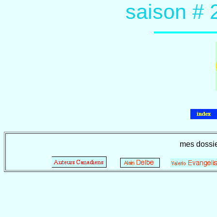
saison # 
mes dossi
. .. .
.. .