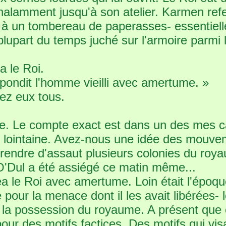
nchalamment jusqu'à son atelier. Karmen ref
t à un tombereau de paperasses- essentiell
 plupart du temps juché sur l'armoire parmi
 le Roi.
épondit l'homme vieilli avec amertume. »
ez eux tous.
ille. Le compte exact est dans un des mes c
ix lointaine. Avez-nous une idée des mouv
 prendre d'assaut plusieurs colonies du roy
 O'Dul a été assiégé ce matin même...
 le Roi avec amertume. Loin était l'époque
 pour la menace dont il les avait libérées- 
r la possession du royaume. A présent que 
i pour des motifs factices. Des motifs qui v