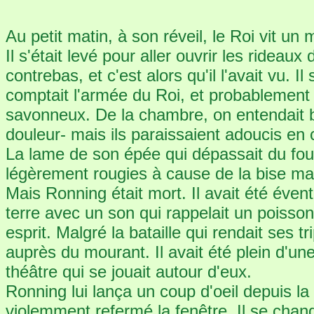
Au petit matin, à son réveil, le Roi vit un 
Il s'était levé pour aller ouvrir les rideau
contrebas, et c'est alors qu'il l'avait vu.
comptait l'armée du Roi, et probablement u
savonneux. De la chambre, on entendait bi
douleur- mais ils paraissaient adoucis en
La lame de son épée qui dépassait du fourr
légèrement rougies à cause de la bise mat
Mais Ronning était mort. Il avait été évent
terre avec un son qui rappelait un poisso
esprit. Malgré la bataille qui rendait ses
auprès du mourant. Il avait été plein d'un
théâtre qui se jouait autour d'eux.
Ronning lui lança un coup d'oeil depuis la
violemment refermé la fenêtre. Il se change