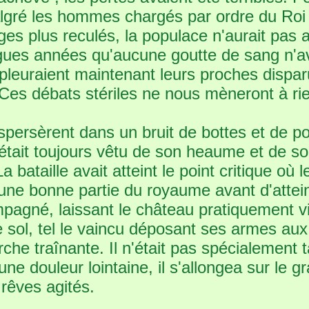
lgré les hommes chargés par ordre du Roi d
es plus reculés, la populace n'aurait pas a
gues années qu'aucune goutte de sang n'ava
 pleuraient maintenant leurs proches dispar
 Ces débats stériles ne nous mèneront à ri
spersèrent dans un bruit de bottes et de po
il était toujours vêtu de son heaume et de 
a bataille avait atteint le point critique où l
 une bonne partie du royaume avant d'attein
mpagné, laissant le château pratiquement vid
e sol, tel le vaincu déposant ses armes aux
 traînante. Il n'était pas spécialement ta
 une douleur lointaine, il s'allongea sur le g
 rêves agités.