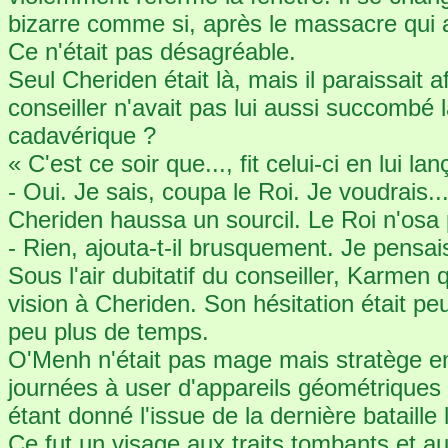
bizarre comme si, après le massacre qui au
Ce n'était pas désagréable.
Seul Cheriden était là, mais il paraissait 
conseiller n'avait pas lui aussi succombé l
cadavérique ?
« C'est ce soir que..., fit celui-ci en lui 
- Oui. Je sais, coupa le Roi. Je voudrais..
Cheriden haussa un sourcil. Le Roi n'osa 
- Rien, ajouta-t-il brusquement. Je pensai
Sous l'air dubitatif du conseiller, Karmen 
vision à Cheriden. Son hésitation était peut
peu plus de temps.
O'Menh n'était pas mage mais stratège en 
journées à user d'appareils géométriques 
étant donné l'issue de la dernière bataille 
Ce fut un visage aux traits tombants et au