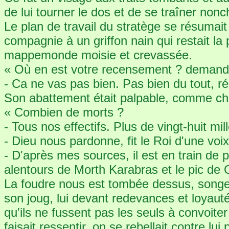
de lui tourner le dos et de se traîner no
Le plan de travail du stratège se résumai
compagnie à un griffon nain qui restait la
mappemonde moisie et crevassée.
« Où en est votre recensement ? demanda
- Ca ne vas pas bien. Pas bien du tout, r
Son abattement était palpable, comme ch
« Combien de morts ?
- Tous nos effectifs. Plus de vingt-huit m
- Dieu nous pardonne, fit le Roi d'une vo
- D'après mes sources, il est en train de
alentours de Morth Karabras et le pic de
La foudre nous est tombée dessus, songea
son joug, lui devant redevances et loyauté
qu'ils ne fussent pas les seuls à convoite
faisait ressentir, on se rebellait contre lu