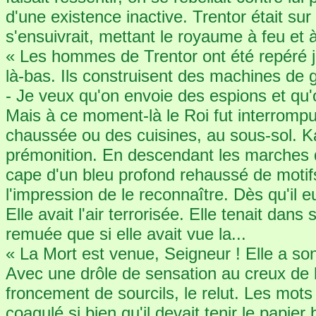
d'une existence inactive. Trentor était sur
s'ensuivrait, mettant le royaume à feu et à 
« Les hommes de Trentor ont été repéré jus
là-bas. Ils construisent des machines de 
- Je veux qu'on envoie des espions et qu'
Mais à ce moment-là le Roi fut interrompu
chaussée ou des cuisines, au sous-sol. K
prémonition. En descendant les marches q
cape d'un bleu profond rehaussé de motif
l'impression de le reconnaître. Dès qu'il 
Elle avait l'air terrorisée. Elle tenait dans
remuée que si elle avait vue la...
« La Mort est venue, Seigneur ! Elle a so
Avec une drôle de sensation au creux de 
froncement de sourcils, le relut. Les mots
coagulé si bien qu'il devait tenir le papie