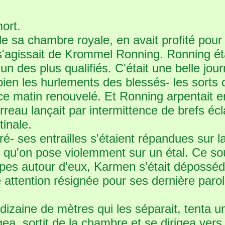
mort.
x de sa chambre royale, en avait profité pour
 Il s'agissait de Krommel Ronning. Ronning 
n des plus qualifiés. C'était une belle jo
en les hurlements des blessés- les sorts ci
 ce matin renouvelé. Et Ronning arpentait e
eau lançait par intermittence de brefs écla
inale.
ré- ses entrailles s'étaient répandues sur la
n qu'on pose violemment sur un étal. Ce sou
 tripes autour d'eux, Karmen s'était déposs
e attention résignée pour ses dernière parol
 dizaine de mètres qui les séparait, tenta u
a, sortit de la chambre et se dirigea vers 