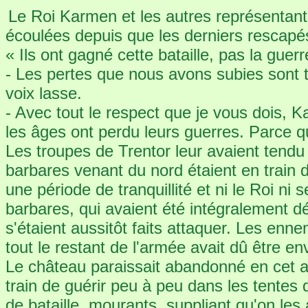
Le Roi Karmen et les autres représentants
écoulées depuis que les derniers rescapés a
« Ils ont gagné cette bataille, pas la gue
- Les pertes que nous avons subies sont t
voix lasse.
- Avec tout le respect que je vous dois, K
les âges ont perdu leurs guerres. Parce q
Les troupes de Trentor leur avaient tend
barbares venant du nord étaient en train d
une période de tranquillité et ni le Roi ni 
barbares, qui avaient été intégralement d
s'étaient aussitôt faits attaquer. Les enn
tout le restant de l'armée avait dû être e
Le château paraissait abandonné en cet ap
train de guérir peu à peu dans les tentes 
de bataille, mourants, suppliant qu'on les