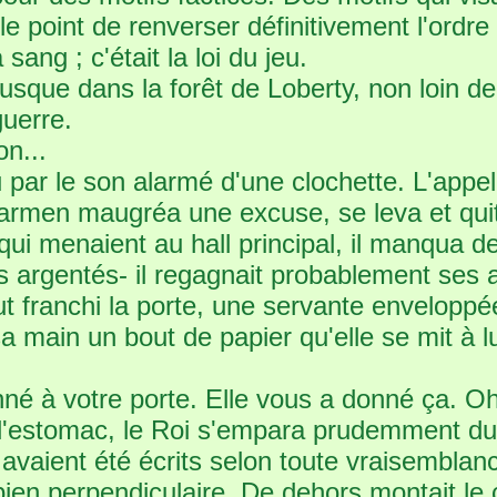
 le point de renverser définitivement l'ordr
sang ; c'était la loi du jeu.
que dans la forêt de Loberty, non loin de l
guerre.
on...
 par le son alarmé d'une clochette. L'appe
armen maugréa une excuse, se leva et quit
ui menaient au hall principal, il manqua 
s argentés- il regagnait probablement ses
eut franchi la porte, une servante enveloppé
 sa main un bout de papier qu'elle se mit à lu
nné à votre porte. Elle vous a donné ça. O
l'estomac, le Roi s'empara prudemment du d
 avaient été écrits selon toute vraisemblan
r bien perpendiculaire. De dehors montait le 