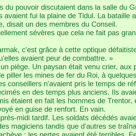
 du pouvoir discutaient dans la salle du G
vaient fui la plaine de Tidul. La bataille av
rre, disait un des membres du Conseil.
ellement sévères que cela ne fait pas grand
armak, c'est grâce à cette optique défaitis
u'elles avaient peur de combattre. »
u un piège. Un paysan était venu crier, au
e piller les mines de fer du Roi, à quelques
ses conseillers n'avaient pris le temps de réf
écimés en des temps plus anciens. Ils avaie
emis étaient en fait les hommes de Trentor, 
nvoyé en guise de renfort. En vain.
rès-midi tardif. Les soldats décédés avaien
des magiciens tandis que d'autres se traîn
 achève ; les pertes avaient été terribles