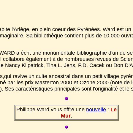
bite l'Ariège, en plein coeur des Pyrénées. Ward est u
 l'Imaginaire. Sa bibliothèque contient plus de 10.000 ou
pe WARD a écrit une monumentale bibliographie d'un de se
ui. Il collabore également à de nombreuses revues de Scien
me Nancy Kilpatrick, Tina L. Jens, P.D. Cacek ou Don D
is,qui ravive un culte ancestral dans un petit village py
né par les prix Masterton 2000 et Ozone 2000 (note de 
). Ses caractéristiques principales sont l'originalité et l
Philippe Ward vous offre une
nouvelle
:
Le
Mur
.