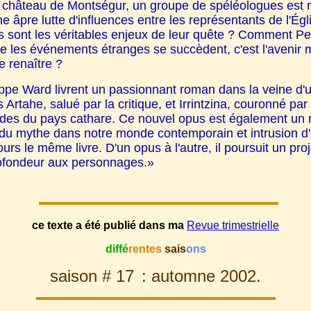
t château de Montségur, un groupe de spéléologues est 
e âpre lutte d'influences entre les représentants de l'Égl
nt les véritables enjeux de leur quête ? Comment Peire 
 les événements étranges se succèdent, c'est l'avenir m
re renaître ?
pe Ward livrent un passionnant roman dans la veine d'un f
rtahe, salué par la critique, et Irrintzina, couronné pa
ndes du pays cathare. Ce nouvel opus est également un ro
n du mythe dans notre monde contemporain et intrusion 
s le même livre. D'un opus à l'autre, il poursuit un projet
profondeur aux personnages.»
ce texte a été publié dans ma
Revue trimestrielle
diffé
rentes
sais
ons
saison # 17
: automne 2002.