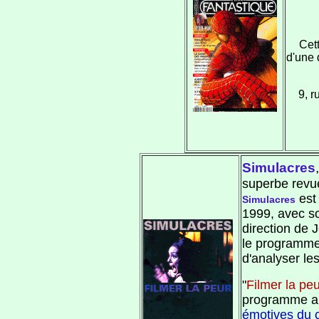
Cet
d'une 
9, r
Simulacres
,
superbe revu
est
Simulacres
1999, avec so
direction de 
le programme 
d'analyser l
"
Filmer la pe
programme am
émotives du 