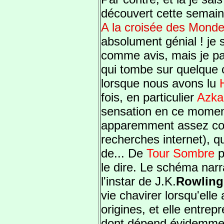
découvert cette semaine
A la croisée des Mond
absolument génial ! je s
comme avis, mais je par
qui tombe sur quelque 
lorsque nous avons lu
fois, en particulier
Azka
sensation en ce moment.
apparemment assez co
recherches internet), qu
de... De
Tour Sombre
p
le dire. Le schéma narra
l'instar de J.K.
Rowling
vie chavirer lorsqu'elle
origines, et elle entrep
dont dépend évidemmen