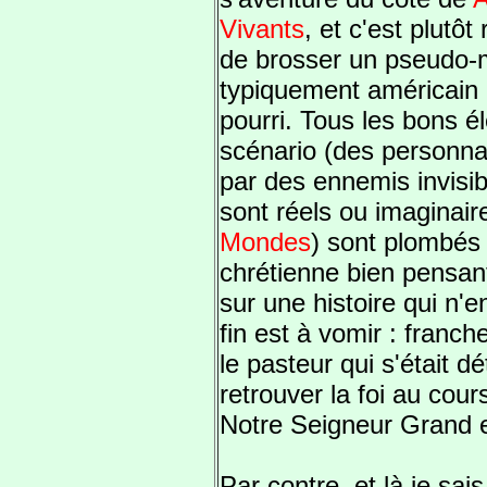
Vivants
, et c'est plutôt
de brosser un pseudo
typiquement américain e
pourri. Tous les bons é
scénario (des personn
par des ennemis invisib
sont réels ou imaginai
Mondes
) sont plombés 
chrétienne bien pensan
sur une histoire qui n'
fin est à vomir : franc
le pasteur qui s'était d
retrouver la foi au cou
Notre Seigneur Grand et
Par contre, et là je sais