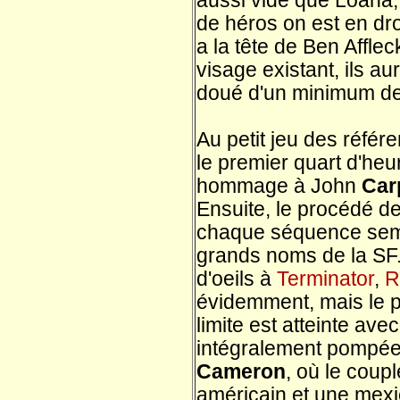
aussi vide que Loana, q
de héros on est en dr
a la tête de Ben Afflec
visage existant, ils au
doué d'un minimum de
Au petit jeu des référen
le premier quart d'he
hommage à John
Car
Ensuite, le procédé de
chaque séquence sembl
grands noms de la SF.
d'oeils à
Terminator
,
R
évidemment, mais le pl
limite est atteinte a
intégralement pompé
Cameron
, où le coup
américain et une mexic