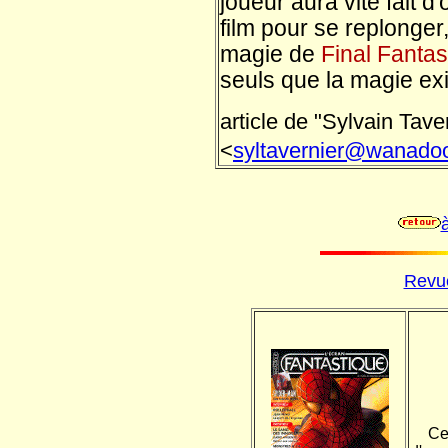
joueur aura vite fait d
film pour se replonger
magie de
Final Fantas
seuls que la magie exi
article de "Sylvain Tave
<
syltavernier@wanadoo
à
Revue
Ce