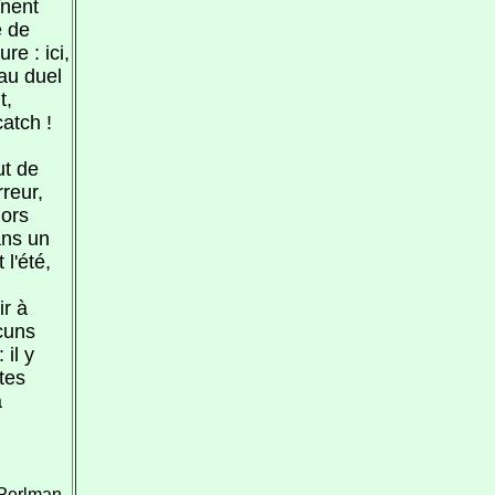
nent
e de
re : ici,
 au duel
t,
catch !
ut de
rreur,
lors
ans un
 l'été,
ir à
cuns
 il y
utes
a
 Perlman,