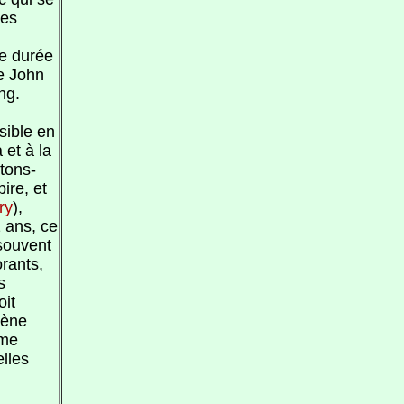
nes
e durée
 John
ng.
sible en
 et à la
itons-
ire, et
ry
),
 ans, ce
 souvent
rants,
s
oit
cène
mme
elles