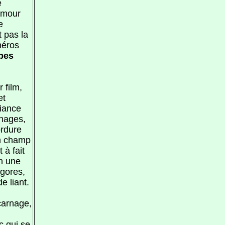
e
humour
e
 pas la
héros
pes
 film,
et
biance
nnages,
ordure
on champ
à fait
en une
 gores,
e liant.
carnage,
c qui se