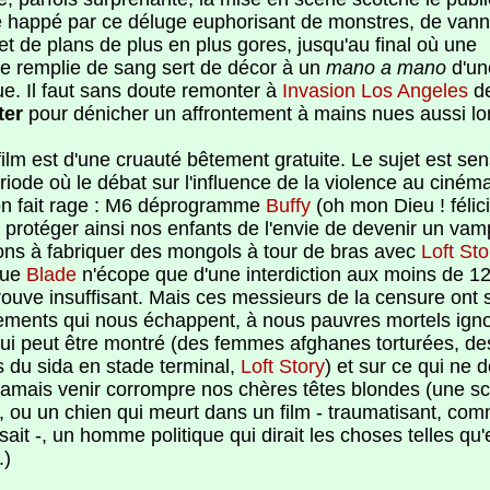
e happé par ce déluge euphorisant de monstres, de van
et de plans de plus en plus gores, jusqu'au final où une
re remplie de sang sert de décor à un
mano a mano
d'un
ue. Il faut sans doute remonter à
Invasion Los Angeles
de
ter
pour dénicher un affrontement à mains nues aussi lo
 film est d'une cruauté bêtement gratuite. Le sujet est sen
riode où le débat sur l'influence de la violence au cinéma
ion fait rage : M6 déprogramme
Buffy
(oh mon Dieu ! félic
protéger ainsi nos enfants de l'envie de devenir un vamp
ons à fabriquer des mongols à tour de bras avec
Loft Sto
que
Blade
n'écope que d'une interdiction aux moins de 12
trouve insuffisant. Mais ces messieurs de la censure ont
ements qui nous échappent, à nous pauvres mortels igno
qui peut être montré (des femmes afghanes torturées, de
 du sida en stade terminal,
Loft Story
) et sur ce qui ne d
 jamais venir corrompre nos chères têtes blondes (une s
, ou un chien qui meurt dans un film - traumatisant, co
ait -, un homme politique qui dirait les choses telles qu'
.)