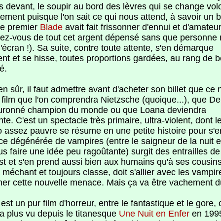
s devant, le soupir au bord des lèvres qui se change vol
ement puisque l'on sait ce qui nous attend, à savoir un 
Le premier
Blade
avait fait frissonner d'ennui et d'amateu
ez-vous de tout cet argent dépensé sans que personne 
l'écran !). Sa suite, contre toute attente, s'en démarque
nt et se hisse, toutes proportions gardées, au rang de b
é.
en sûr, il faut admettre avant d'acheter son billet que ce 
 film que l'on comprendra Nietzsche (quoique...), que De
uronné champion du monde ou que Loana deviendra
ente. C'est un spectacle très primaire, ultra-violent, dont l
o assez pauvre se résume en une petite histoire pour s'
ce dégénérée de vampires (entre le saigneur de la nuit et 
s faire une idée peu ragoûtante) surgit des entrailles de
t et s'en prend aussi bien aux humains qu'à ses cousins
 méchant et toujours classe, doit s'allier avec les vampi
ner cette nouvelle menace. Mais ça va être vachement d
est un pur film d'horreur, entre le fantastique et le gore
 a plus vu depuis le titanesque
Une Nuit en Enfer
en 199