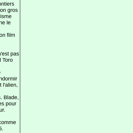
ontiers
bon gros
risme
ne le
on film
n'est pas
l Toro
e
endormir
l'alien,
. Blade,
res pour
ur.
, comme
5.