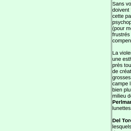
Sans vou
doivent
cette p
psychop
(pour mo
frustrés
compens
La viol
une est
près to
de créa
grosses
campe l
bien plu
milieu 
Perlma
lunettes
Del Tor
lesquel