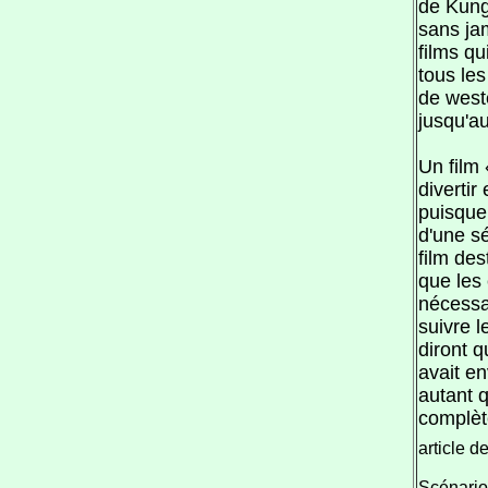
de Kung
sans jam
films qu
tous les
de west
jusqu'au
Un film
divertir
puisqu
d'une s
film des
que les
nécessa
suivre 
diront q
avait en
autant q
complèt
article d
Scénario