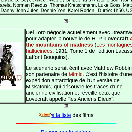
arela, Norman Reedus, Thomas Kretschmann, Luke Goss, Mat
 Danny John Jules, Donnie Yen, Karel Roden . Durée: 1h50. U
Del Toro négocie actuellement avec Dreamw
pour adapter la nouvelle de H. P.
Lovecraft
the mountains of madness
(
Les montagne
hallucinées
, 1931. Tome 1 de l'édition Lacass
Laffont Bouquins).
Le scénario serait écrit avec Matthew Robbin
son partenaire de
Mimic
. C'est l'histoire d'une
expédition antarctique de l'Université de
Miskatonic, qui découvre les traces d'une
ancienne civilisation et réveille ceux que
Lovecraft appelle "les Anciens Dieux".
à la liste
des films