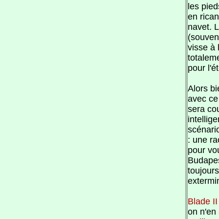
les pied
en rican
navet. 
(souven
visse à 
totaleme
pour l'ét
Alors bi
avec ce
sera co
intellig
scénari
: une ra
pour vou
Budapes
toujours
extermi
Blade II
on n'en