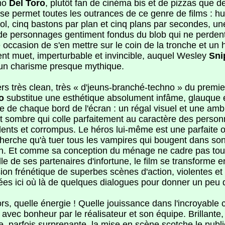
mo
Del Toro
, plutôt fan de cinéma bis et de pizzas que d
 se permet toutes les outrances de ce genre de films : 
ol, cinq bastons par plan et cinq plans par secondes, un
 de personnages gentiment fondus du blob qui ne perdent
occasion de s'en mettre sur le coin de la tronche et un 
nt muet, imperturbable et invincible, auquel Wesley
Sni
 un charisme presque mythique.
ers très clean, très « d'jeuns-branché-techno » du premier
o
substitue une esthétique absolument infâme, glauque 
te de chaque bord de l'écran : un régal visuel et une am
t sombre qui colle parfaitement au caractère des perso
olents et corrompus. Le héros lui-même est une parfaite 
cherche qu'à tuer tous les vampires qui bougent dans s
on. Et comme sa conception du ménage ne cadre pas tout 
le de ses partenaires d'infortune, le film se transforme 
ion frénétique de superbes scènes d'action, violentes et
es ici où là de quelques dialogues pour donner un peu d
rs, quelle énergie ! Quelle jouissance dans l'incroyable 
vec bonheur par le réalisateur et son équipe. Brillante,
e, parfois surprenante, la mise en scène scotche le publi