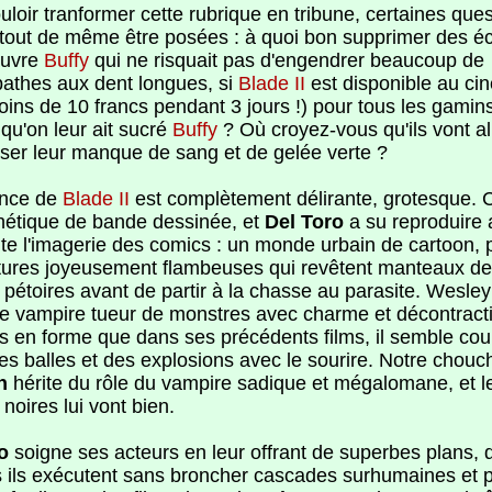
loir tranformer cette rubrique en tribune, certaines que
 tout de même être posées : à quoi bon supprimer des é
auvre
Buffy
qui ne risquait pas d'engendrer beaucoup de
athes aux dent longues, si
Blade II
est disponible au ci
ins de 10 francs pendant 3 jours !) pour tous les gamins
 qu'on leur ait sucré
Buffy
? Où croyez-vous qu'ils vont al
er leur manque de sang et de gelée verte ?
ence de
Blade II
est complètement délirante, grotesque. C
hétique de bande dessinée, et
Del Toro
a su reproduire 
ute l'imagerie des comics : un monde urbain de cartoon, 
tures joyeusement flambeuses qui revêtent manteaux de 
 pétoires avant de partir à la chasse au parasite. Wesle
e vampire tueur de monstres avec charme et décontracti
s en forme que dans ses précédents films, il semble cour
des balles et des explosions avec le sourire. Notre chou
n
hérite du rôle du vampire sadique et mégalomane, et l
 noires lui vont bien.
o
soigne ses acteurs en leur offrant de superbes plans, 
s ils exécutent sans broncher cascades surhumaines et p