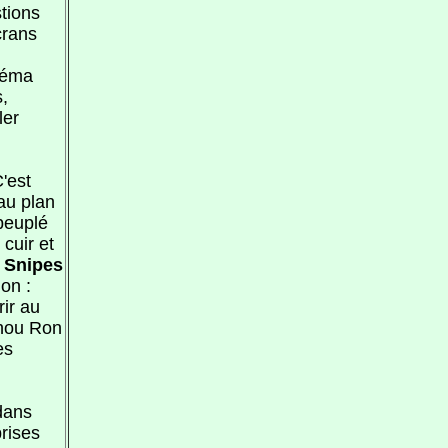
stions
crans
néma
,
ler
'est
au plan
peuplé
cuir et
y
Snipes
on :
ir au
chou Ron
es
dans
rises