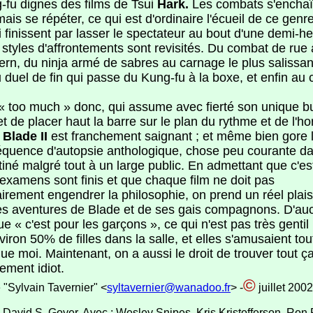
-fu dignes des films de Tsui
Hark.
Les combats s'enchaî
ais se répéter, ce qui est d'ordinaire l'écueil de ce genr
i finissent par lasser le spectateur au bout d'une demi-heu
 styles d'affrontements sont revisités. Du combat de rue
ern, du ninja armé de sabres au carnage le plus salissan
 duel de fin qui passe du Kung-fu à la boxe, et enfin au 
 « too much » donc, qui assume avec fierté son unique b
 et de placer haut la barre sur le plan du rythme et de l'ho
e
Blade II
est franchement saignant ; et même bien gore 
équence d'autopsie anthologique, chose peu courante d
tiné malgré tout à un large public. En admettant que c'est
 examens sont finis et que chaque film ne doit pas
irement engendrer la philosophie, on prend un réel plais
les aventures de Blade et de ses gais compagnons. D'au
ue « c'est pour les garçons », ce qui n'est pas très gentil :
viron 50% de filles dans la salle, et elles s'amusaient to
ue moi. Maintenant, on a aussi le droit de trouver tout ç
ement idiot.
©
e "Sylvain Tavernier" <
syltavernier@wanadoo.fr
> -
juillet 2002
 David S. Goyer. Avec : Wesley Snipes, Kris Kristofferson, Ron