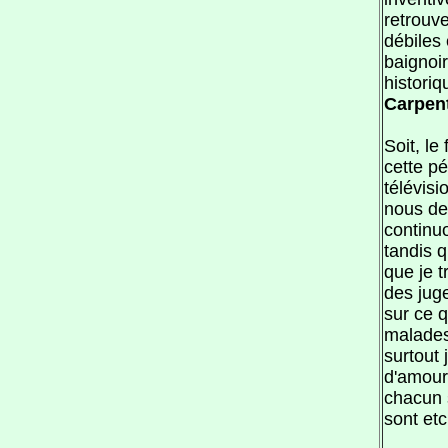
retrouv
débiles 
baignoi
historiq
Carpen
Soit, le
cette pé
télévis
nous de 
continu
tandis 
que je 
des jug
sur ce 
malades
surtout
d'amour
chacun s
sont etc