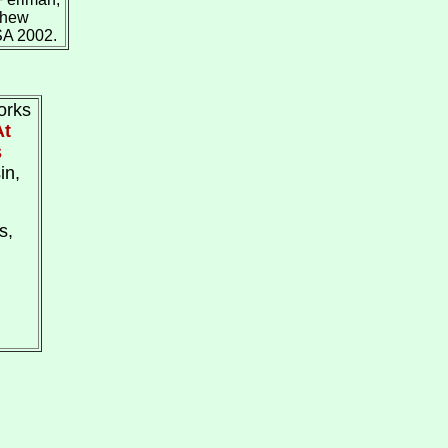
thew
SA 2002.
orks
At
s
in,
s,