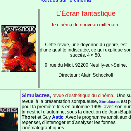
Revues sur le cinéma
L'Écran fantastique
le cinéma du nouveau millénaire
Cette revue, une doyenne du genre, est
d'une qualité indiscutée, ce qui explique so
succès. 4 ¤ 50.
9, rue du Midi, 92200 Neuilly-sur-Seine.
Directeur : Alain Schockoff
Simulacres
,
.
revue d'esthétique du cinéma
Une s
revue, à la présentation somptueuse,
est p
Simulacres
pour la première fois en automne 1999, avec son nu
trimestriel d'automne, sous la direction de Jean-Bapt
Thoret
et Guy
Astic
. Avec le programme ambitieux 
repenser, d'interroger et d'analyser les formes
cinématographiques.