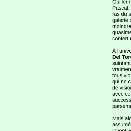
Guiller
Pascal,
ras du s
galerie
moindre 
quasime
confert
À l'univ
Del Tor
suintan
vraimen
tous vi
qui ne 
de visi
avec cel
success
parsemé
Mais alo
assumé a
inventiv