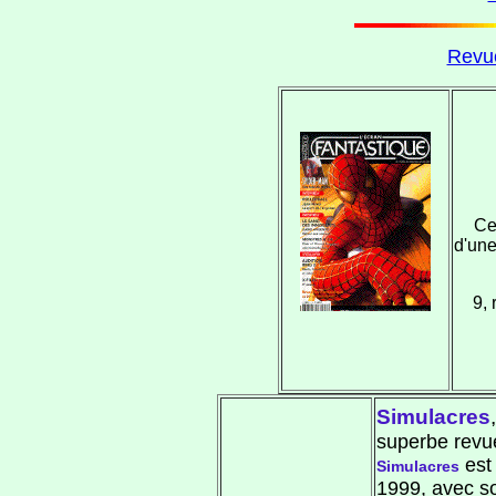
Revue
Ce
d'une
9, 
Simulacres
,
superbe revu
est
Simulacres
1999, avec so