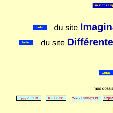
..
Imagina
..
du site
..
Différent
du site
mes dossi
. .
.. .
.