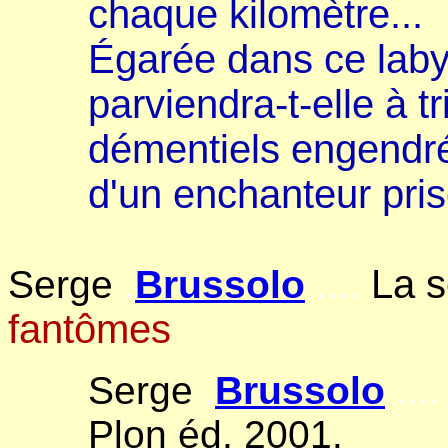
chaque kilomètre...
Égarée dans ce laby
parviendra-t-elle à 
démentiels engendr
d'un enchanteur pri
La s
Serge
.
Brussolo
....
fantômes
Serge
.
Brussolo
....
Plon éd, 2001.