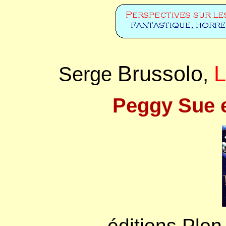
Brussolo
L
Serge
,
Peggy Sue e
éditions Plon