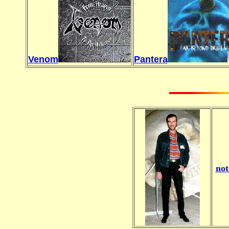
Venom
Pantera
not