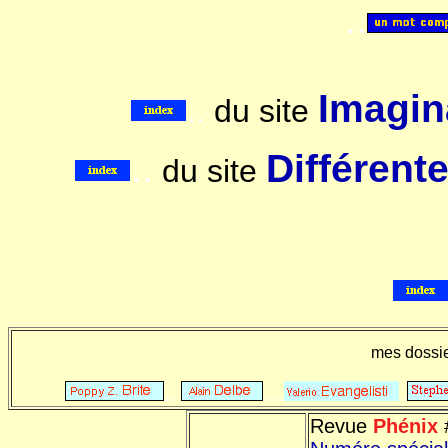
..
Imagina
..
du site
..
Différent
du site
mes dossi
. .
.. .
.
Revue
Phénix