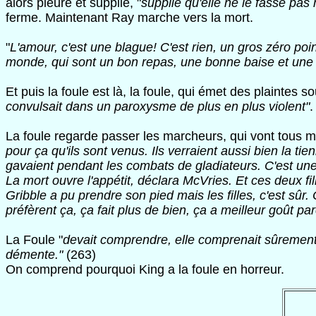
alors pleuré et supplié, "
supplié qu'elle ne le fasse pas
ferme. Maintenant Ray marche vers la mort.
"
L'amour, c'est une blague! C'est rien, un gros zéro poin
monde, qui sont un bon repas, une bonne baise et une b
Et puis la foule est là, la foule, qui émet des plaintes s
convulsait dans un paroxysme de plus en plus violent"
.
La foule regarde passer les marcheurs, qui vont tous mo
pour ça qu'ils sont venus. Ils verraient aussi bien la tie
gavaient pendant les combats de gladiateurs. C'est une 
La mort ouvre l'appétit, déclara McVries. Et ces deux fil
Gribble a pu prendre son pied mais les filles, c'est sûr.
préfèrent ça, ça fait plus de bien, ça a meilleur goût pa
La Foule "
devait comprendre, elle comprenait sûrement 
démente."
(263)
On comprend pourquoi King a la foule en horreur.