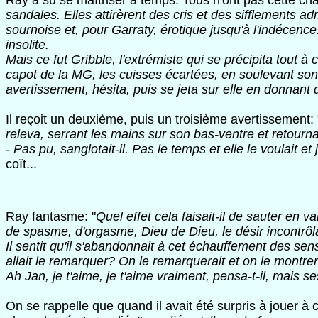
Ray a su se maîtriser à temps. Tous n'ont pas cette cha
sandales. Elles attirèrent des cris et des sifflements ad
sournoise et, pour Garraty, érotique jusqu'à l'indécenc
insolite.
Mais ce fut Gribble, l'extrémiste qui se précipita tout
capot de la MG, les cuisses écartées, en soulevant son b
avertissement, hésita, puis se jeta sur elle en donnant
Il reçoit un deuxième, puis un troisième avertissement: 
releva, serrant les mains sur son bas-ventre et retourna 
- Pas pu, sanglotait-il. Pas le temps et elle le voulait et 
coït...
Ray fantasme: "
Quel effet cela faisait-il de sauter en 
de spasme, d'orgasme, Dieu de Dieu, le désir incontrôla
Il sentit qu'il s'abandonnait à cet échauffement des sen
allait le remarquer? On le remarquerait et on le montrera
Ah Jan, je t'aime, je t'aime vraiment, pensa-t-il, mais se
On se rappelle que quand il avait été surpris à jouer à