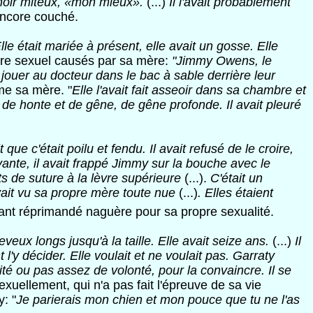
oir miteux, «mon mieux».
(...)
Il l'avait probablement
 encore couché.
 Elle était mariée à présent, elle avait un gosse. Elle
dre sexuel causés par sa mère:
"Jimmy Owens, le
 jouer au docteur dans le bac à sable derrière leur
rme sa mère. "
Elle l'avait fait asseoir dans sa chambre et
 de honte et de gêne, de gêne profonde. Il avait pleuré
que c'était poilu et fendu. Il avait refusé de le croire,
ante, il avait frappé Jimmy sur la bouche avec le
ts de suture à la lèvre supérieure
(...).
C'était un
 avait vu sa propre mère toute nue
(...)
. Elles étaient
fant réprimandé naguère pour sa propre sexualité.
eveux longs jusqu'à la taille. Elle avait seize ans.
(...)
Il
l'y décider. Elle voulait et ne voulait pas. Garraty
lité ou pas assez de
volonté, pour la convaincre. Il se
exuellement, qui n'a pas fait l'épreuve de sa vie
: "
Je parierais mon chien et mon pouce que tu ne l'as