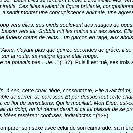
nce: "
Deux filles se tenaient à côté d'une vieille MG, vêt
miratifs. Ces filles avaient la figure brûlante, congestio
e. Il sentit monter une concupiscence animale, une agress
 à coup vers elles, ses pieds soulevant des nuages de pou
assin vers lui. Gribble mit les mains sur ses seins. Elle n
 de furieux coups de reins... un garçon en rage, aux abo
"
Alors, n'ayant plus que quinze secondes de grâce, il se
sur la route. sa maigre figure était rouge.
je ne pouvais pas... Je..."
(137). Puis il est tué, ses tro
vain, à sec, cette chair tiède, consentante, Elle avait fré
ble de serrer, de caresser. Et par dessus tout cette chal
s, ce flot de sensations. Qui le mouillait. Mon Dieu, est-
it du doigt, on lui demanderait si ça lui plaisait de se p
s idées restèrent confuses, indistinctes."
(138)
 comparer son sexe avec celui de son camarade, sa mère l