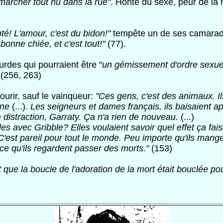
 marcher tout nu dans la rue"
. Honte du sexe, peur de la 
té! L'amour, c'est du bidon!"
tempête un de ses camarad
onne chiée, et c'est tout!"
(77).
ourdes qui pourraient être "
un gémissement d'ordre sexue
 (256, 263)
urir, sauf le vainqueur:
"Ces gens, c'est des animaux. Ils
nne
(...).
Les seigneurs et dames français, ils baisaient a
distraction, Garraty. Ça n'a rien de nouveau.
(...)
les avec Gribble? Elles voulaient savoir quel effet ça fais
 C'est pareil pour tout le monde. Peu importe qu'ils mangen
rce qu'ils regardent passer des morts."
(153)
que la boucle de l'adoration de la mort était bouclée p