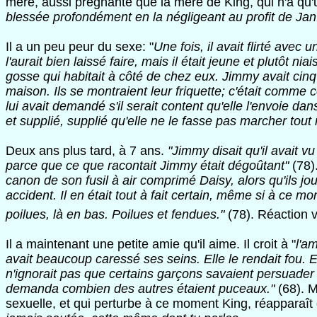
mère, aussi prégnante que la mère de King, qui n'a qu'un
blessée profondément en la négligeant au profit de Jan
Il a un peu peur du sexe: "
Une fois, il avait flirté avec 
l'aurait bien laissé faire, mais il était jeune et plutôt niais
gosse qui habitait à côté de chez eux. Jimmy avait cinq 
maison. Ils se montraient leur friquette; c'était comme cel
lui avait demandé s'il serait content qu'elle l'envoie d
et supplié, supplié qu'elle ne le fasse pas marcher tout 
Deux ans plus tard, à 7 ans.
"Jimmy disait qu'il avait vu
parce que ce que racontait Jimmy était dégoûtant"
(78)
canon de son fusil à air comprimé Daisy, alors qu'ils jo
accident. Il en était tout à fait certain, même si à ce 
poilues, là en bas. Poilues et fendues."
(78). Réaction 
Il a maintenant une petite amie qu'il aime. Il croit à "
l'a
avait beaucoup caressé ses seins. Elle le rendait fou. El
n'ignorait pas que certains garçons savaient persuader 
demanda combien des autres étaient puceaux."
(68). M
sexuelle, et qui perturbe à ce moment King, réappara