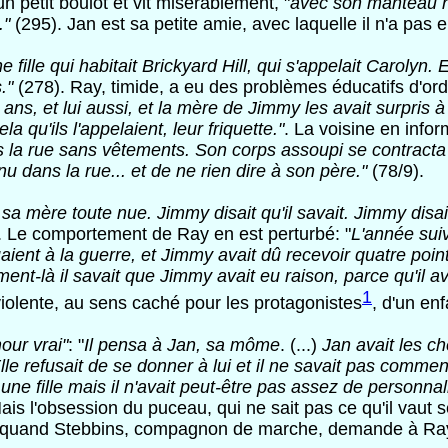
 petit boulot et vit misérablement, "
avec son manteau n
."
(295). Jan est sa petite amie, avec laquelle il n'a pas
une fille qui habitait Brickyard Hill, qui s'appelait Carolyn.
."
(278). Ray, timide, a eu des problèmes éducatifs d'or
ans, et lui aussi, et la mère de Jimmy les avait surpris à
a qu'ils l'appelaient, leur friquette."
. La voisine en info
ans la rue sans vêtements. Son corps assoupi se contracta
nu dans la rue... et de ne rien dire à son père."
(78/9).
 sa mère toute nue. Jimmy disait qu'il savait. Jimmy disait 
. Le comportement de Ray en est perturbé: "
L'année suiv
uaient à la guerre, et Jimmy avait dû recevoir quatre poin
moment-là il savait que Jimmy avait eu raison, parce qu'il
1
violente, au sens caché pour les protagonistes
, d'un en
mour vrai"
: "
Il pensa à Jan, sa môme
. (...)
Jan avait les ch
le refusait de se donner à lui et il ne savait pas comment 
une fille mais il n'avait peut-être pas assez de personna
ais l'obsession du puceau, qui ne sait pas ce qu'il vaut s
ît quand Stebbins, compagnon de marche, demande à Ray