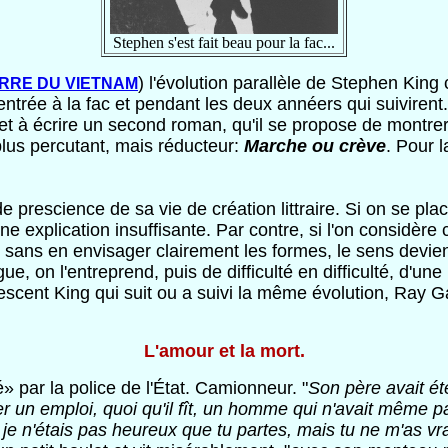
Stephen s'est fait beau pour la fac...
) l'évolution parallèle de Stephen Kin
RRE DU VIETNAM
n entrée à la fac et pendant les deux annéers qui suivire
 met à écrire un second roman, qu'il se propose de montrer 
e plus percutant, mais réducteur:
Marche ou crève
. Pour 
 prescience de sa vie de création littraire. Si on se pla
u'une explication insuffisante. Par contre, si l'on consid
 sans en envisager clairement les formes, le sens devien
gue, on l'entreprend, puis de difficulté en difficulté, d'u
scent King qui suit ou a suivi la même évolution, Ray Ga
L'amour et la mort.
par la police de l'État. Camionneur. "
Son père avait ét
 un emploi, quoi qu'il fît, un homme qui n'avait même pa
je n'étais pas heureux que tu partes, mais tu ne m'as v