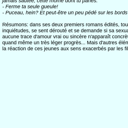
jamais sautée, cette môme dont tu parles.
- Ferme ta seule gueule!
- Puceau, hein? Et peut-être un peu pédé sur les bords
Résumons: dans ses deux premiers romans édités, tous
inquiétudes, se sent dérouté et se demande si sa sexua
aucune trace d'amour vrai ou sincère n'apparaît concrèt
quand même un très léger progrès... Mais d'autres élém
la réaction de ces jeunes aux sens exacerbés par les fil