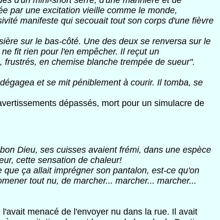
ues d'un mini-short serré, d'une marinière et de
nnée par une excitation vieille comme le monde,
ivité manifeste qui secouait tout son corps d'une fièvre
ssière sur le bas-côté. Une des deux se renversa sur le
e fit rien pour l'en empêcher. Il reçut un
is, frustrés, en chemise blanche trempée de sueur".
 dégagea et se mit péniblement à courir. Il tomba, se
is avertissements dépassés, mort pour un simulacre de
mi, bon Dieu, ses cuisses avaient frémi, dans une espèce
eur, cette sensation de chaleur!
ce que ça allait imprégner son pantalon, est-ce qu'on
romener tout nu, de marcher... marcher... marcher...
'avait menacé de l'envoyer nu dans la rue. Il avait