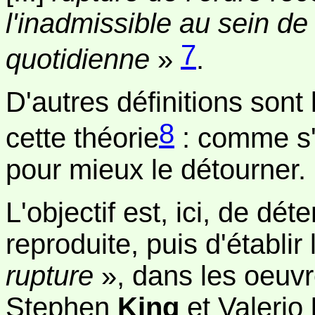
l'inadmissible au sein de l
7
quotidienne
»
.
D'autres définitions son
8
cette théorie
: comme s'i
pour mieux le détourner.
L'objectif est, ici, de dé
reproduite, puis d'établir
rupture
», dans les oeuv
Stephen
King
et Valerio