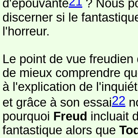
21
d'épouvante
? Nous po
discerner si le fantasti
l'horreur.
Le point de vue freudien 
de mieux comprendre que 
à l'explication de l'inquié
22
et grâce à son essai
no
pourquoi
Freud
incluait d
fantastique alors que
To