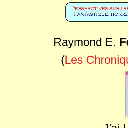
Raymond E.
F
(
Les Chroniq
J'ai 