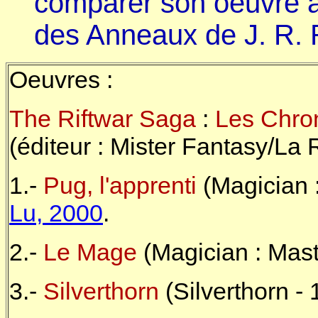
comparer son oeuvre à
des Anneaux de J. R. R
Oeuvres :
The Riftwar Saga
:
Les Chro
(éditeur : Mister Fantasy/La 
1.-
Pug, l'apprenti
(Magician 
Lu, 2000
.
2.-
Le Mage
(Magician : Mast
3.-
Silverthorn
(Silverthorn -