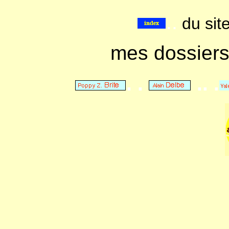
..
du sit
mes dossier
. .
.. .