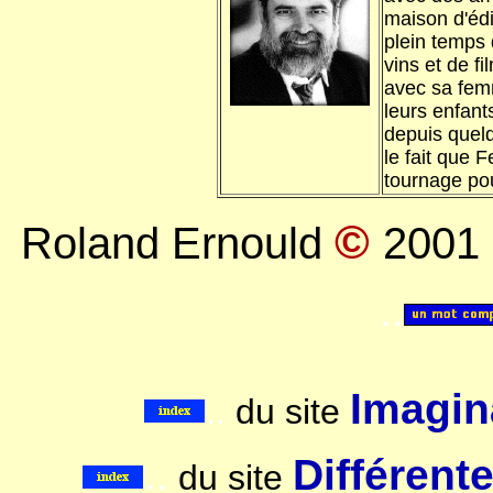
maison d'éd
plein temps
vins et de fi
avec sa femm
leurs enfant
depuis quelq
le fait que F
tournage pou
©
Roland Ernould
2001
..
Imagina
..
du site
..
Différent
du site