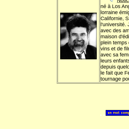
Notic
né à Los Ang
lorraine émi
Californie, 
l'université.
avec des am
maison d'éd
plein temps
vins et de fi
avec sa femm
leurs enfant
depuis quelq
le fait que F
tournage pou
..