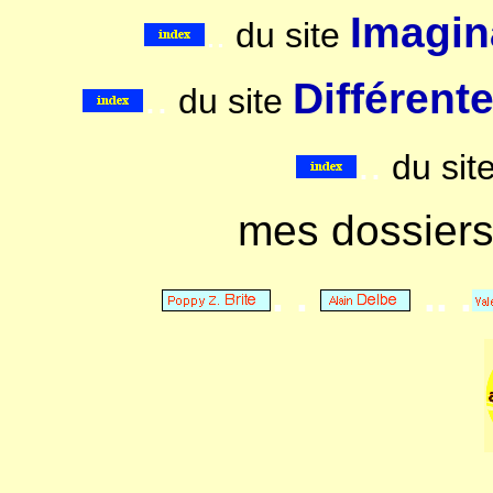
Imagina
..
du site
..
Différent
du site
..
du sit
mes dossier
. .
.. .