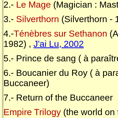
2.-
Le Mage
(Magician : Mast
3.-
Silverthorn
(Silverthorn -
4.-
Ténèbres sur Sethanon
(A
1982) ,
J'ai Lu, 2002
5.- Prince de sang ( à paraîtr
6.- Boucanier du Roy ( à para
Buccaneer)
7.- Return of the Buccaneer
Empire Trilogy
(the world on t