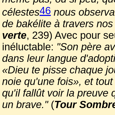
46
célestes
nous observa
de bakélite à travers nos
verte
, 239) Avec pour se
inéluctable:
"Son père ava
dans leur langue d'adopti
«Dieu te pisse chaque jo
noie qu'une fois», et tou
qu'il fallût voir la preuv
un brave."
(
Tour Sombre